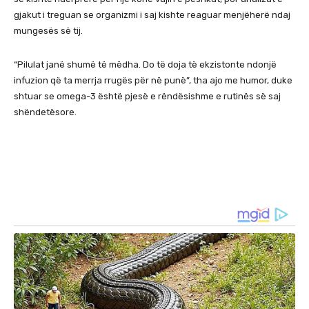
gjakut i treguan se organizmi i saj kishte reaguar menjëherë ndaj
mungesës së tij.
“Pilulat janë shumë të mëdha. Do të doja të ekzistonte ndonjë
infuzion që ta merrja rrugës për në punë”, tha ajo me humor, duke
shtuar se omega-3 është pjesë e rëndësishme e rutinës së saj
shëndetësore.