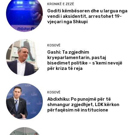
KRONIKË E ZEZË
Goditi këmbësoren dhe u largua nga
vendi i aksidentit, arrestohet 19-
vjeçari nga Shkupi
KOSOVË
Gashi: Ta zgjedhim
kryeparlamentarin, pastaj
bisedimet politike – s’kemi nevojë
për kriza të reja
KOSOVË
Abdixhiku: Po punojmë për të
shmangur zgjedhjet, LDK kërkon
përfaqësim në institucione