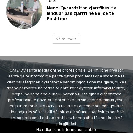
LAJME
Mendi Qyra viziton zjarrfikësit e
lënduar pas zjarrit në Belicë të
Poshtme
Më shumë
Ora24.tv është media online profesionale. Qëllimi jonë kryesor
është që të informojmë për të gjitha problemet dhe sfidat me të
cilat ballafaqohen qytetarët e vendit, rajonit dhe më gjerë, duke i
dhënë përparësi në radhë të parë zërit qytetar. Informimi i saktë, i
drejtë, në kohë dhe duke iu përmbajtur të gjitha dispozitave
profesionale të gazetarisë si dhe kodeksin është parimi kryesor
në punën tonë. Ora24.tv do të jetë e kapshme për çdo qytetar
dhe ndjekës së saj, i cili dëshiron që përmes hapësirës sonë të
shfaq problemet e tij, të rrethit ku banon dhe të shoqërisë në
përgjithësi.
Na ndiqni dhe informohuni saktë.