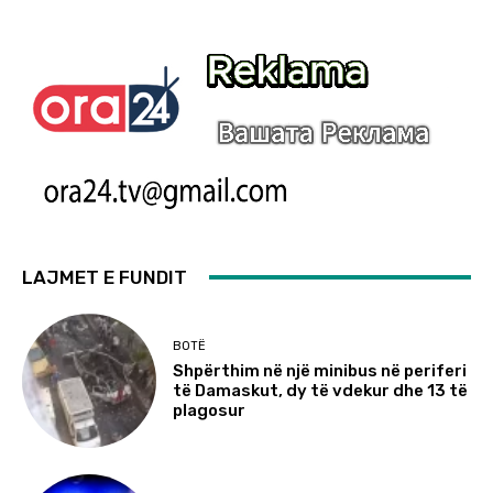
LAJMET E FUNDIT
BOTË
Shpërthim në një minibus në periferi
të Damaskut, dy të vdekur dhe 13 të
plagosur