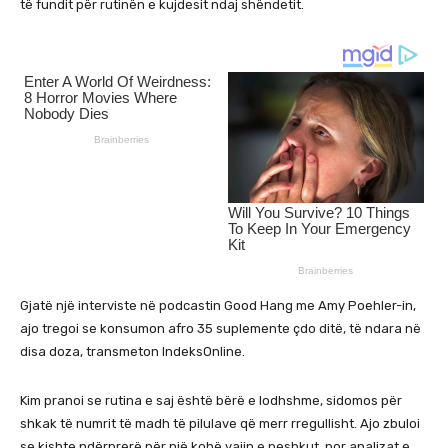
të fundit për rutinën e kujdesit ndaj shëndetit.
Gjatë një interviste në podcastin Good Hang me Amy Poehler-in,
ajo tregoi se konsumon afro 35 suplemente çdo ditë, të ndara në
disa doza, transmeton IndeksOnline.
Kim pranoi se rutina e saj është bërë e lodhshme, sidomos për
shkak të numrit të madh të pilulave që merr rregullisht. Ajo zbuloi
se kishte ndërprerë për një kohë vajin e peshkut, por analizat e