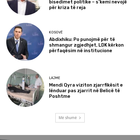
bisedimet politike – s’kemi nevojë
për kriza të reja
KOSOVË
Abdixhiku: Po punojmë për të
shmangur zgjedhjet, LDK kërkon
përfaqësim në institucione
LAJME
Mendi Qyra viziton zjarrfikësit e
lënduar pas zjarrit në Belicë të
Poshtme
Më shumë