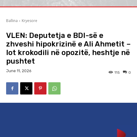
Ballina
Kryesore
VLEN: Deputetja e BDI-së e
zhveshi hipokrizinë e Ali Ahmetit –
lot krokodili në opozitë, heshtje në
pushtet
June 11, 2026
115
0