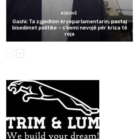
KOSOVË
Gashi: Ta zgjedhim kryeparlamentarin, pastaj
bisedimet politike – s’kemi nevojë për kriza të
reja