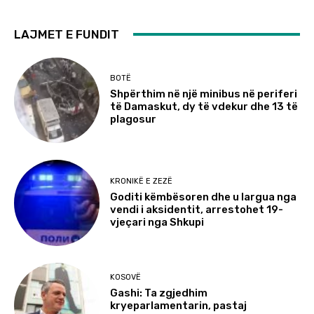
LAJMET E FUNDIT
BOTË
Shpërthim në një minibus në periferi
të Damaskut, dy të vdekur dhe 13 të
plagosur
KRONIKË E ZEZË
Goditi këmbësoren dhe u largua nga
vendi i aksidentit, arrestohet 19-
vjeçari nga Shkupi
KOSOVË
Gashi: Ta zgjedhim
kryeparlamentarin, pastaj