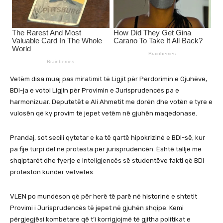
Vetëm disa muaj pas miratimit të Ligjit për Përdorimin e Gjuhëve,
BDI-ja e votoi Ligjin për Provimin e Jurisprudencës pa e
harmonizuar. Deputetët e Ali Ahmetit me dorën dhe votën e tyre e
vulosën që ky provim të jepet vetëm në gjuhën maqedonase.
Prandaj, sot secili qytetar e ka të qartë hipokrizinë e BDI-së, kur
pa fije turpi del në protesta për jurisprudencën. Është tallje me
shqiptarët dhe fyerje e inteligjencës së studentëve fakti që BDI
proteston kundër vetvetes.
VLEN po mundëson që për herë të parë në historinë e shtetit
Provimi i Jurisprudencës të jepet në gjuhën shqipe. Kemi
përgjegjësi kombëtare që t’i korrigjojmë të gjitha politikat e