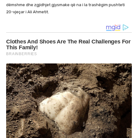
dëmshme dhe zgjidhjet gjysmake që na i la trashëgim pushteti
20-vjeçar i Ali Ahmetit.