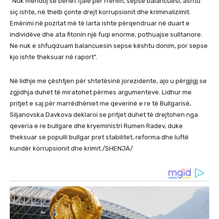
“
Nuk mendoj se bëhet fjalë për rrënim, sepse balancuesi, ashtu
siç ishte, në thelb çonte drejt korrupsionit dhe kriminalizimit.
Emërimi në pozitat më të larta ishte përqendruar në duart e
individëve dhe ata fitonin një fuqi enorme, pothuajse sulltanore.
Ne nuk e shfuqizuam balancuesin sepse kështu donim, por sepse
kjo ishte theksuar në raport”.
Në lidhje me çështjen për shtetësinë jorezidente, ajo u përgjigj se
zgjidhja duhet të miratohet përmes argumenteve. Lidhur me
pritjet e saj për marrëdhëniet me qeverinë e re të Bullgarisë,
Siljanovska Davkova deklaroi se pritjet duhet të drejtohen nga
qeveria e re bullgare dhe kryeministri Rumen Radev, duke
theksuar se populli bullgar pret stabilitet, reforma dhe luftë
kundër korrupsionit dhe krimit./SHENJA/