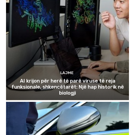
LAJME
AI krijon për herë të parë viruse të reja
funksionale, shkencëtarët: Një hap historik në
biologji