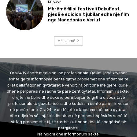
KOSOVË
Mbrëmë filloi festivali DokuFest,
pjesë e edicionit jubilar edhe një film
nga Maqedonia e Veriut
Më shumë
Ora24.tv është media online profesionale. Qëllimi jonë kryesor
është që të informojmë për të gjitha problemet dhe sfidat me të
cilat ballafaqohen qytetarët e vendit, rajonit dhe më gjerë, duke i
dhënë përparësi në radhë të parë zërit qytetar. Informimi i saktë, i
drejtë, në kohë dhe duke iu përmbajtur të gjitha dispozitave
profesionale të gazetarisë si dhe kodeksin është parimi kryesor
në punën tonë. Ora24.tv do të jetë e kapshme për çdo qytetar
dhe ndjekës së saj, i cili dëshiron që përmes hapësirës sonë të
shfaq problemet e tij, të rrethit ku banon dhe të shoqërisë në
përgjithësi.
Na ndiqni dhe informohuni saktë.