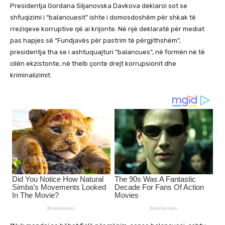
Presidentja Gordana Siljanovska Davkova deklaroi sot se
shfuqizimi i “balancuesit” ishte i domosdoshëm për shkak të
rreziqeve korruptive që ai krijonte. Në një deklaratë për mediat
pas hapjes së “Fundjavës për pastrim të përgjithshëm”,
presidentja tha se i ashtuquajturi “balancues”, në formën në të
cilën ekzistonte, në thelb çonte drejt korrupsionit dhe
kriminalizimit.