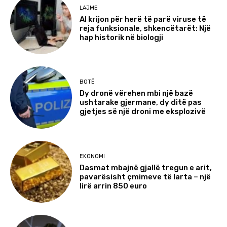
LAJME
AI krijon për herë të parë viruse të
reja funksionale, shkencëtarët: Një
hap historik në biologji
BOTË
Dy dronë vërehen mbi një bazë
ushtarake gjermane, dy ditë pas
gjetjes së një droni me eksplozivë
EKONOMI
Dasmat mbajnë gjallë tregun e arit,
pavarësisht çmimeve të larta – një
lirë arrin 850 euro