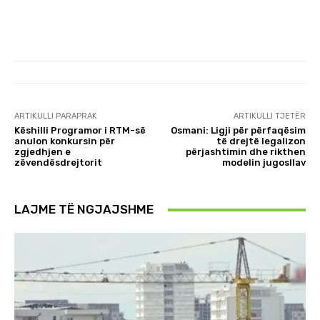
ARTIKULLI PARAPRAK
ARTIKULLI TJETËR
Këshilli Programor i RTM-së
Osmani: Ligji për përfaqësim
anulon konkursin për
të drejtë legalizon
zgjedhjen e
përjashtimin dhe rikthen
zëvendësdrejtorit
modelin jugosllav
LAJME TË NGJAJSHME