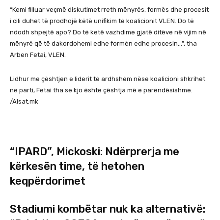
“Kemi filluar veçmë diskutimet rreth mënyrës, formës dhe procesit
i cili duhet të prodhojë këtë unifikim të koalicionit VLEN. Do të
ndodh shpejtë apo? Do të ketë vazhdime gjatë ditëve në vijim në
mënyrë që të dakordohemi edhe formën edhe procesin…”, tha
Arben Fetai, VLEN.
Lidhur me çështjen e liderit të ardhshëm nëse koalicioni shkrihet
në parti, Fetai tha se kjo është çështja më e parëndësishme.
/Alsat.mk
F
X
S
a
h
c
a
“IPARD”, Mickoski: Ndërprerja me
“
e
r
I
kërkesën time, të hetohen
b
e
P
keqpërdorimet
o
v
A
o
i
R
k
a
D
Stadiumi kombëtar nuk ka alternativë:
S
E
”
t