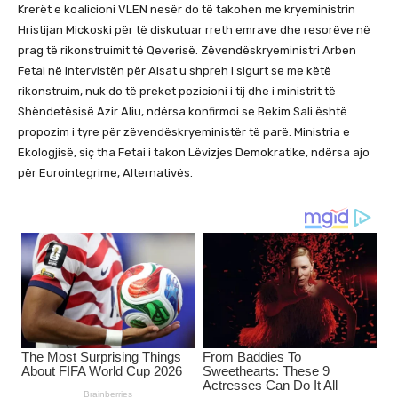
Krerët e koalicioni VLEN nesër do të takohen me kryeministrin
Hristijan Mickoski për të diskutuar rreth emrave dhe resorëve në
prag të rikonstruimit të Qeverisë. Zëvendëskryeministri Arben
Fetai në intervistën për Alsat u shpreh i sigurt se me këtë
rikonstruim, nuk do të preket pozicioni i tij dhe i ministrit të
Shëndetësisë Azir Aliu, ndërsa konfirmoi se Bekim Sali është
propozim i tyre për zëvendëskryeministër të parë. Ministria e
Ekologjisë, siç tha Fetai i takon Lëvizjes Demokratike, ndërsa ajo
për Eurointegrime, Alternativës.