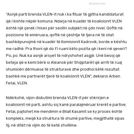
“Asnjë parti brenda VLEN-it nuk i ka fituar të gjitha kandidaturat
që i kishte nëpër komuna. Ndarja në kuadër të koalicionit VLEN
është një çerek i hises për secilin subjekt në çdo nivel. Qoftë në
pozicione të emëruara, qoftë në çështje të tjera në të cilat
bashkëpunojmë në kuadër të Komisionit Kadrovik, borde e kështu
me radhë. Pra thoni që do t’i ruani këto pozita që i keni në qeveri?
Po, po. Nuk ka asnjë arsyet të ndryshohet asgjë. Unë besoj që
beteja që e kemi bërë si Aleancë për Shqiptarët që arriti të ruaj
shumicën dërmuese të strukturave dhe prodhoi këtë rezultat
bashkë me partnerët tjerë të koalicionit VLEN”, deklaroi Arben
Fetai, VLEN.
Ndërkohë, vijon diskutimi brenda VLEN-it për shkrirjen e
koalicionit në parti, ashtu siç kanë paralajmëruar krerët e partive.
Fetai, pajtohet me mendimin e Bilall Kasamit se ky proces është
kompleks, meqë ka struktura të shumë partive, megjithatë sipas
tij, në ditët në vijim do të ketë zhvillime.