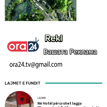
LAJMET E FUNDIT
LAJME
Në Hotël përurohet lagjja