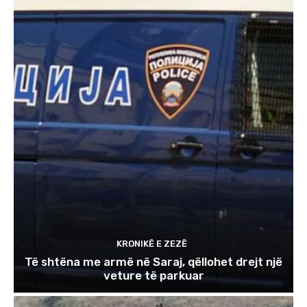
KRONIKË E ZEZË
Të shtëna me armë në Saraj, qëllohet drejt një
veture të parkuar