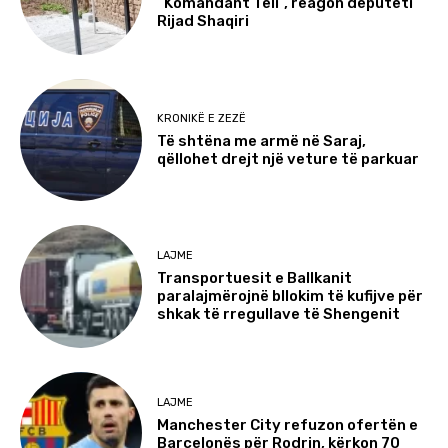
“Komandant Teli”, reagon deputeti
Rijad Shaqiri
KRONIKË E ZEZË
Të shtëna me armë në Saraj,
qëllohet drejt një veture të parkuar
LAJME
Transportuesit e Ballkanit
paralajmërojnë bllokim të kufijve për
shkak të rregullave të Shengenit
LAJME
Manchester City refuzon ofertën e
Barcelonës për Rodrin, kërkon 70