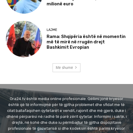
milionë euro
LAJME
Rama: Shqipëria është në momentin
më të mirë në rrugën drejt
Bashkimit Evropian
Më shumë
Ora24.tv është media online profesionale. Qëllimi jonë kryesor
është që të informojmë për të gjitha problemet dhe sfidat me të
cilat ballafaqohen qytetarët e vendit, rajonit dhe më gjerë, duke i
dhënë përparësi në radhë të parë zërit qytetar. Informimi i saktë, i
drejtë, në kohë dhe duke iu përmbajtur të gjitha dispozitave
profesionale të gazetarisë si dhe kodeksin është parimi kryesor