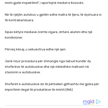
mishi gjatë inspektimit”, raportojnë mediat e Kosovës.
Në të njëjtin autobus u gjetën edhe mallra të tjera, të dyshuara si
të kontrabanduara.
Sipas këtyre mediave, kishte cigare, dritare alumini dhe një
kondicioner.
Përveç kësaj, u sekuestrua edhe një qen.
Janë nisur procedura për shmangie nga taksat kundër dy
shoferëve të autobusëve dhe një mbledhësi mallrash në
stacionin e autobusëve.
Shoferët e autobusëve do të përballen gjithashtu me gjoba për
importimin ilegal të produkteve të mishit.(INA)