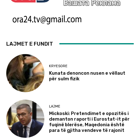
LAJMET E FUNDIT
KRYESORE
Kunata denoncon nusen e vëllaut
për sulm fizik
LAJME
Mickoski: Pretendimet e opozitës i
demanton raporti i Eurostat-it për
fuqinë blerëse, Maqedonia është
para të gjitha vendeve të rajonit