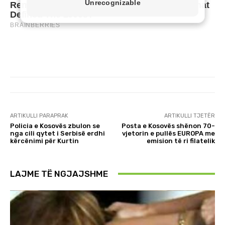
ARTIKULLI PARAPRAK
ARTIKULLI TJETËR
Policia e Kosovës zbulon se
Posta e Kosovës shënon 70-
nga cili qytet i Serbisë erdhi
vjetorin e pullës EUROPA me
kërcënimi për Kurtin
emision të ri filatelik
LAJME TË NGJAJSHME