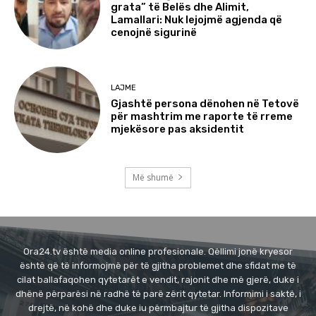
grata” të Belës dhe Alimit,
Lamallari: Nuk lejojmë agjenda që
cenojnë sigurinë
LAJME
Gjashtë persona dënohen në Tetovë
për mashtrim me raporte të rreme
mjekësore pas aksidentit
Më shumë
Ora24.tv është media online profesionale. Qëllimi jonë kryesor
është që të informojmë për të gjitha problemet dhe sfidat me të
cilat ballafaqohen qytetarët e vendit, rajonit dhe më gjerë, duke i
dhënë përparësi në radhë të parë zërit qytetar. Informimi i saktë, i
drejtë, në kohë dhe duke iu përmbajtur të gjitha dispozitave