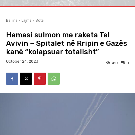
Ballina
Lajme
Botë
Hamasi sulmon me raketa Tel
Avivin – Spitalet në Rripin e Gazës
kanë “kolapsuar totalisht”
October 24, 2023
427
0