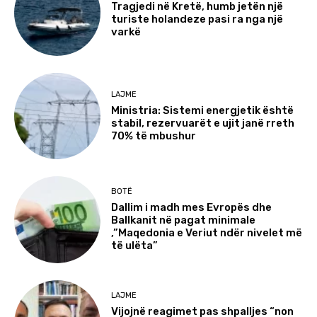
Tragjedi në Kretë, humb jetën një
turiste holandeze pasi ra nga një
varkë
LAJME
Ministria: Sistemi energjetik është
stabil, rezervuarët e ujit janë rreth
70% të mbushur
BOTË
Dallim i madh mes Evropës dhe
Ballkanit në pagat minimale
,”Maqedonia e Veriut ndër nivelet më
të ulëta”
LAJME
Vijojnë reagimet pas shpalljes “non