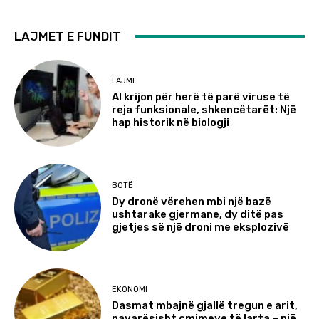
LAJMET E FUNDIT
LAJME
AI krijon për herë të parë viruse të
reja funksionale, shkencëtarët: Një
hap historik në biologji
BOTË
Dy dronë vërehen mbi një bazë
ushtarake gjermane, dy ditë pas
gjetjes së një droni me eksplozivë
EKONOMI
Dasmat mbajnë gjallë tregun e arit,
pavarësisht çmimeve të larta – një