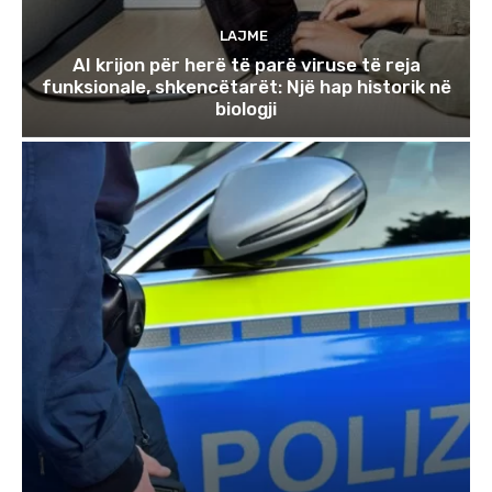
LAJME
AI krijon për herë të parë viruse të reja
funksionale, shkencëtarët: Një hap historik në
biologji