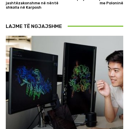
jashtëzakonshme në nëntë
me Poloninë
shkolla në Karposh
LAJME TË NGJAJSHME