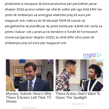
plotësimin e nevojave të konsumatorëve për periudhën janar-
dhejtor 2026 pranoi vetëm një ofertë, edhe atë nga SHA EMV me
çmim të shitblerjes së energjisë elektrike prej 65 euro për
megavat-orë, ndërsa do të mbulojë 100% të sasisë së
përgjithshme të planifikuar. Ky çmim është për 4,84% më i lartë se
çmimi i kaluar i cili u pranua në tenderin e fundit të Furnizuesit
Universal (qershor-dhjetor 2025), ku SHA EMV ofroi çmim të
shitblerjes prej 62 euro për megavat-orë.