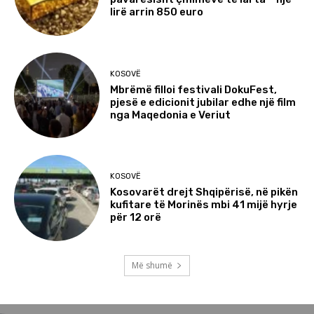
lirë arrin 850 euro
KOSOVË
Mbrëmë filloi festivali DokuFest,
pjesë e edicionit jubilar edhe një film
nga Maqedonia e Veriut
KOSOVË
Kosovarët drejt Shqipërisë, në pikën
kufitare të Morinës mbi 41 mijë hyrje
për 12 orë
Më shumë