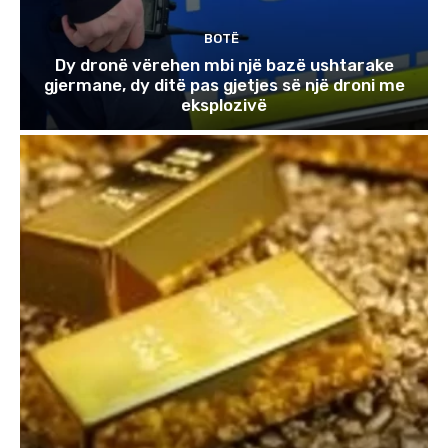
BOTË
Dy dronë vërehen mbi një bazë ushtarake
gjermane, dy ditë pas gjetjes së një droni me
eksplozivë