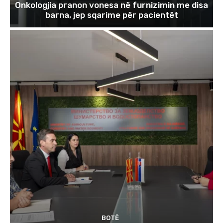
Onkologjia pranon vonesa në furnizimin me disa
barna, jep sqarime për pacientët
BOTË