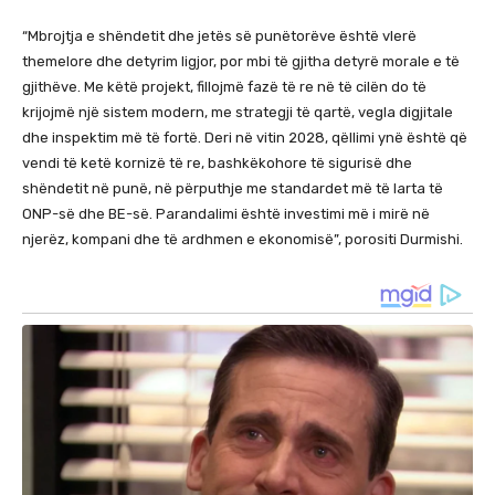
“Mbrojtja e shëndetit dhe jetës së punëtorëve është vlerë
themelore dhe detyrim ligjor, por mbi të gjitha detyrë morale e të
gjithëve. Me këtë projekt, fillojmë fazë të re në të cilën do të
krijojmë një sistem modern, me strategji të qartë, vegla digjitale
dhe inspektim më të fortë. Deri në vitin 2028, qëllimi ynë është që
vendi të ketë kornizë të re, bashkëkohore të sigurisë dhe
shëndetit në punë, në përputhje me standardet më të larta të
ONP-së dhe BE-së. Parandalimi është investimi më i mirë në
njerëz, kompani dhe të ardhmen e ekonomisë”, porositi Durmishi.