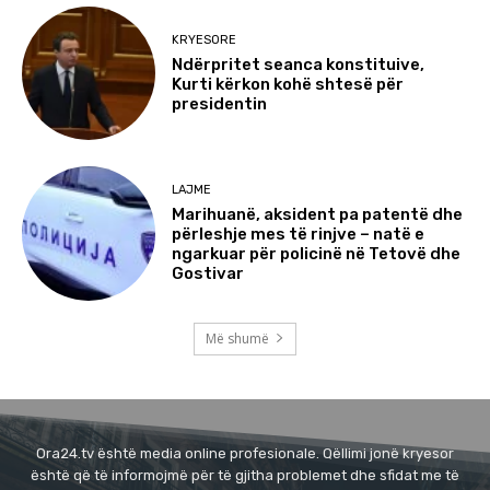
KRYESORE
Ndërpritet seanca konstituive,
Kurti kërkon kohë shtesë për
presidentin
LAJME
Marihuanë, aksident pa patentë dhe
përleshje mes të rinjve – natë e
ngarkuar për policinë në Tetovë dhe
Gostivar
Më shumë
Ora24.tv është media online profesionale. Qëllimi jonë kryesor
është që të informojmë për të gjitha problemet dhe sfidat me të