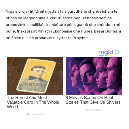
Nisja e projektit “Drejt mjedisit të sigurt dhe të shëndetshëm të
punës në Maqedoninë e Veriut” është hap i rëndësishëm në
promovimin e politikës kombëtare për sigurinë dhe shëndetin në
punë, theksoi sot Ministri i Ekonomisë dhe Punës, Besar Durmishi
në fjalën e tij në promovimin zyrtar të Projektit.