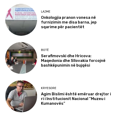
LAJME
Onkologjia pranon vonesa në
furnizimin me disa barna, jep
sqarime për pacientët
BOTË
Serafimovski dhe Hricova:
Maqedonia dhe Sllovakia forcojnë
bashkëpunimin në bujqësi
KRYESORE
Agim Bislimi është emëruar drejtor i
ri i Institucionit Nacional “Muzeu i
Kumanovës”