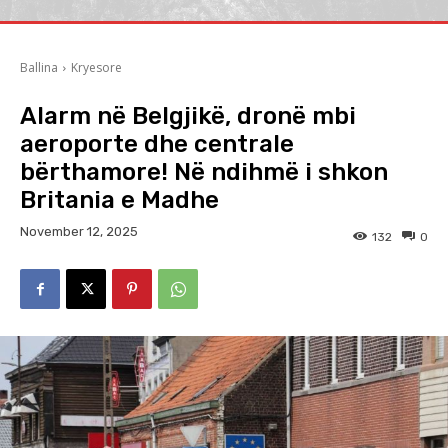
Ballina
Kryesore
Alarm në Belgjikë, dronë mbi
aeroporte dhe centrale
bërthamore! Në ndihmë i shkon
Britania e Madhe
November 12, 2025
132
0