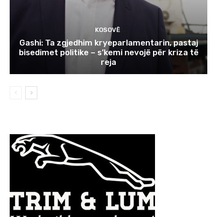
KOSOVË
Gashi: Ta zgjedhim kryeparlamentarin, pastaj
bisedimet politike – s’kemi nevojë për kriza të
reja