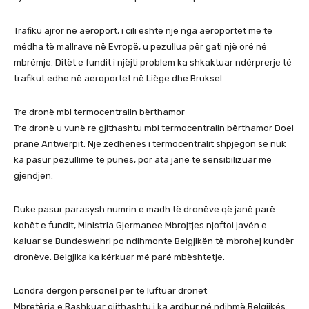
Trafiku ajror në aeroport, i cili është një nga aeroportet më të
mëdha të mallrave në Evropë, u pezullua për gati një orë në
mbrëmje. Ditët e fundit i njëjti problem ka shkaktuar ndërprerje të
trafikut edhe në aeroportet në Liège dhe Bruksel.
Tre dronë mbi termocentralin bërthamor
Tre dronë u vunë re gjithashtu mbi termocentralin bërthamor Doel
pranë Antwerpit. Një zëdhënës i termocentralit shpjegon se nuk
ka pasur pezullime të punës, por ata janë të sensibilizuar me
gjendjen.
Duke pasur parasysh numrin e madh të dronëve që janë parë
kohët e fundit, Ministria Gjermanee Mbrojtjes njoftoi javën e
kaluar se Bundeswehri po ndihmonte Belgjikën të mbrohej kundër
dronëve. Belgjika ka kërkuar më parë mbështetje.
Londra dërgon personel për të luftuar dronët
Mbretëria e Bashkuar gjithashtu i ka ardhur në ndihmë Belgjikës.