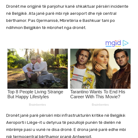
Dronët me origjinë të panjohur kanë shkaktuar përsëri incidente
në Belgjikë. Ata janë parë mbi një aeroport dhe një central
bërthamor. Pas Gjermanisë, Mbretëria e Bashkuar tani po
ndihmon Belgjikën të mbrohet nga dronët.
Dronët janë parë përsëri mbi infrastrukturën kritike në Belgjikë:
Aeroporti i Liège-it u detyrua të pezullojë punën të dielën në
mbrëmje pasi u vunë re disa dronë. E drona janë parë edhe mbi
një termocentral bërthamor pranë Antwerpit.