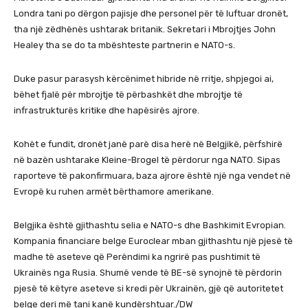
Londra tani po dërgon pajisje dhe personel për të luftuar dronët,
tha një zëdhënës ushtarak britanik. Sekretari i Mbrojtjes John
Healey tha se do ta mbështeste partnerin e NATO-s.
Duke pasur parasysh kërcënimet hibride në rritje, shpjegoi ai,
bëhet fjalë për mbrojtje të përbashkët dhe mbrojtje të
infrastrukturës kritike dhe hapësirës ajrore.
Kohët e fundit, dronët janë parë disa herë në Belgjikë, përfshirë
në bazën ushtarake Kleine-Brogel të përdorur nga NATO. Sipas
raporteve të pakonfirmuara, baza ajrore është një nga vendet në
Evropë ku ruhen armët bërthamore amerikane.
Belgjika është gjithashtu selia e NATO-s dhe Bashkimit Evropian.
Kompania financiare belge Euroclear mban gjithashtu një pjesë të
madhe të aseteve që Perëndimi ka ngrirë pas pushtimit të
Ukrainës nga Rusia. Shumë vende të BE-së synojnë të përdorin
pjesë të këtyre aseteve si kredi për Ukrainën, gjë që autoritetet
belge deri më tani kanë kundërshtuar./DW