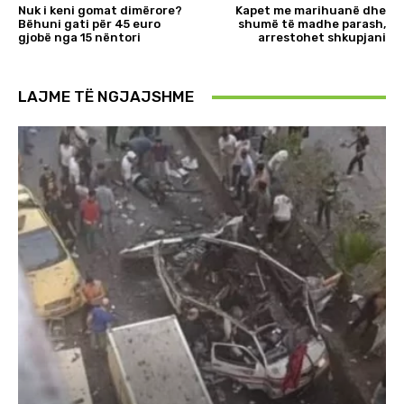
Nuk i keni gomat dimërore?
Kapet me marihuanë dhe
Bëhuni gati për 45 euro
shumë të madhe parash,
gjobë nga 15 nëntori
arrestohet shkupjani
LAJME TË NGJAJSHME