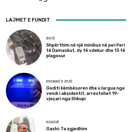
LAJMET E FUNDIT
BOTË
Shpërthim në një minibus në periferi
të Damaskut, dy të vdekur dhe 13 të
plagosur
KRONIKË E ZEZË
Goditi këmbësoren dhe u largua nga
vendi i aksidentit, arrestohet 19-
vjeçari nga Shkupi
KOSOVË
Gashi: Ta zgjedhim