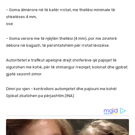
– Goma dimërore në të katër rrotat, me thellësi minimale të
shkelëses 4 mm,
ose
– Goma verore me të njëjtën thellësi (4 mm), por me zinxhirë
dëbore në bagazh, të përshtatshëm për rrotat lëvizëse.
Autoritetet e trafikut apelojnë drejt shoferëve që pajisjet të
sigurohen me kohë, për të shmangur rreziqet, kolonat dhe gjobat
gjatë sezonit zimor.
Dimri po vjen – kontrolloni automjetet dhe pajisuni me kohë!
Gjobat zbatohen pa përjashtim.(INA)