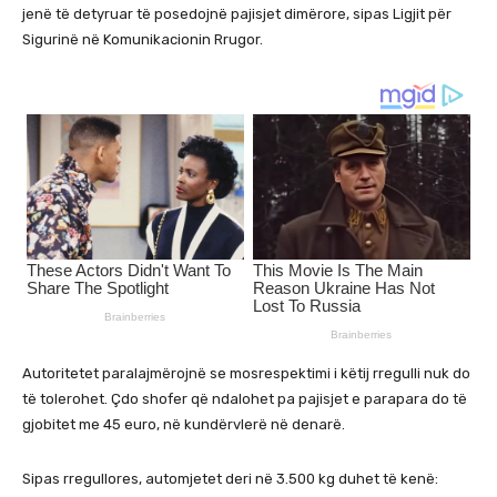
jenë të detyruar të posedojnë pajisjet dimërore, sipas Ligjit për
Sigurinë në Komunikacionin Rrugor.
Autoritetet paralajmërojnë se mosrespektimi i këtij rregulli nuk do
të tolerohet. Çdo shofer që ndalohet pa pajisjet e parapara do të
gjobitet me 45 euro, në kundërvlerë në denarë.
Sipas rregullores, automjetet deri në 3.500 kg duhet të kenë: