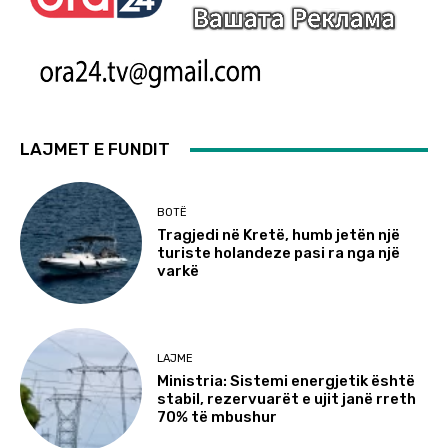
LAJMET E FUNDIT
BOTË
Tragjedi në Kretë, humb jetën një
turiste holandeze pasi ra nga një
varkë
LAJME
Ministria: Sistemi energjetik është
stabil, rezervuarët e ujit janë rreth
70% të mbushur