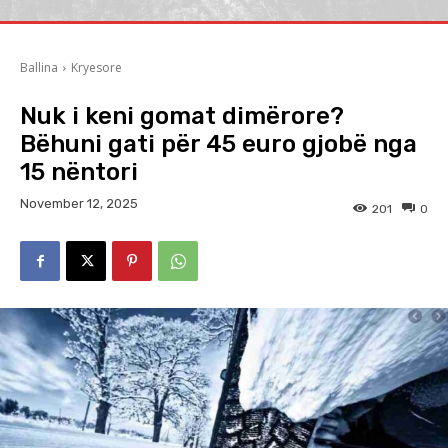
Ballina
Kryesore
Nuk i keni gomat dimërore?
Bëhuni gati për 45 euro gjobë nga
15 nëntori
November 12, 2025
201
0