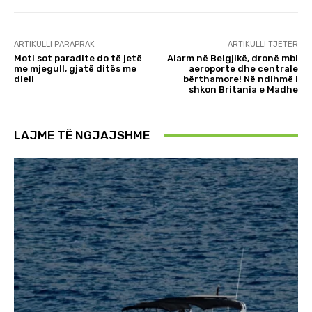
ARTIKULLI PARAPRAK
ARTIKULLI TJETËR
Moti sot paradite do të jetë
Alarm në Belgjikë, dronë mbi
me mjegull, gjatë ditës me
aeroporte dhe centrale
diell
bërthamore! Në ndihmë i
shkon Britania e Madhe
LAJME TË NGJAJSHME