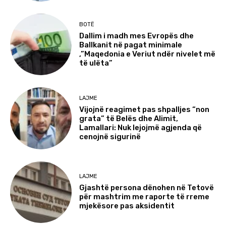
BOTË
Dallim i madh mes Evropës dhe
Ballkanit në pagat minimale
,”Maqedonia e Veriut ndër nivelet më
të ulëta”
LAJME
Vijojnë reagimet pas shpalljes “non
grata” të Belës dhe Alimit,
Lamallari: Nuk lejojmë agjenda që
cenojnë sigurinë
LAJME
Gjashtë persona dënohen në Tetovë
për mashtrim me raporte të rreme
mjekësore pas aksidentit