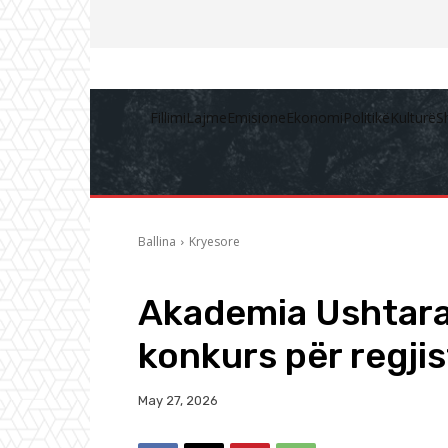
Fillimi
Lajme
Emisione
Ekonomi
Politikë
Kulturë
S
Ballina
Kryesore
Akademia Ushtara
konkurs për regji
May 27, 2026