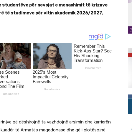
he studentëve për nevojat e menaxhimit të krizave
parë të studimeve për vitin akademik 2026/2027,
të rinjve që dëshirojnë ta vazhdojnë arsimin dhe karrierën
në kuadër të Armatës maqedonase dhe që i plotësojnë