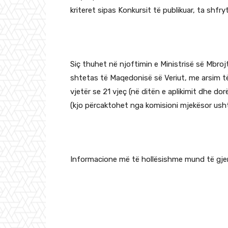
kriteret sipas Konkursit të publikuar, ta shfr
Siç thuhet në njoftimin e Ministrisë së Mbro
shtetas të Maqedonisë së Veriut, me arsim t
vjetër se 21 vjeç (në ditën e aplikimit dhe do
(kjo përcaktohet nga komisioni mjekësor usht
Informacione më të hollësishme mund të gjen