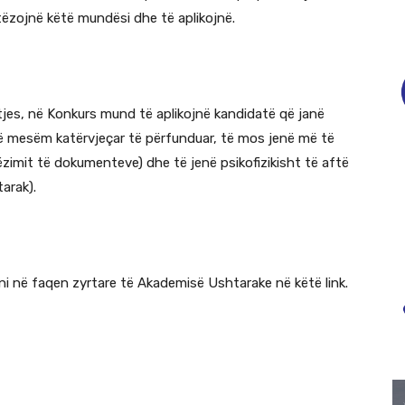
ytëzojnë këtë mundësi dhe të aplikojnë.
jtjes, në Konkurs mund të aplikojnë kandidatë që janë
ë mesëm katërvjeçar të përfunduar, të mos jenë më të
rëzimit të dokumenteve) dhe të jenë psikofizikisht të aftë
arak).
i në faqen zyrtare të Akademisë Ushtarake në këtë link.