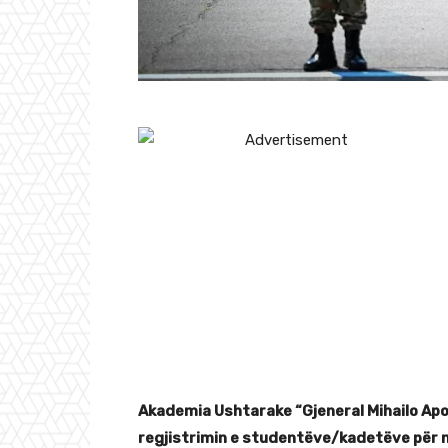
Akademia Ushtarake “Gjeneral Mihailo Apos
regjistrimin e studentëve/kadetëve për n