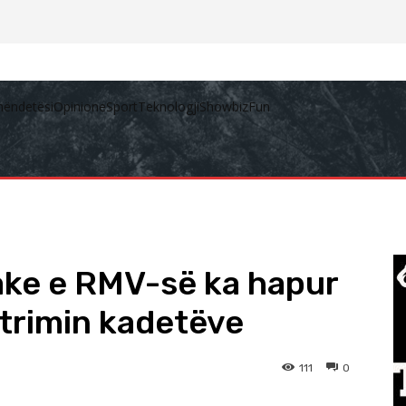
hëndetësi
Opinione
Sport
Teknologji
Showbiz
Fun
ke e RMV-së ka hapur
strimin kadetëve
111
0