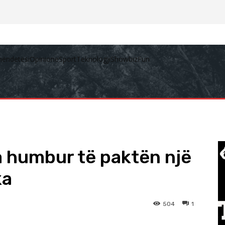
hëndetësi
Opinione
Sport
Teknologji
Showbiz
Fun
a humbur të paktën një
ka
504
1