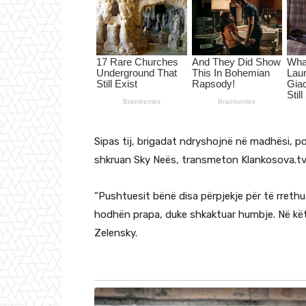
Sipas tij, brigadat ndryshojnë në madhësi, p
shkruan Sky Neës, transmeton Klankosova.tv
“Pushtuesit bënë disa përpjekje për të rrethu
hodhën prapa, duke shkaktuar humbje. Në këto
Zelensky.