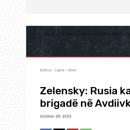
Fillimi
Lajme
Emisione
Ekonomi
Politikë
Kulturë
S
Ballina
Lajme
Botë
Zelensky: Rusia k
brigadë në Avdiiv
October 28, 2023