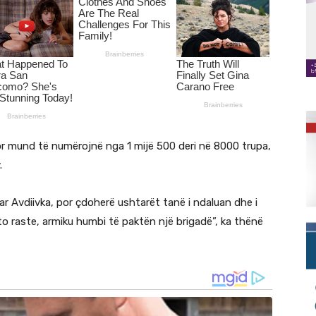
or mund të numërojnë nga 1 mijë 500 deri në 8000 trupa,
.
ar Avdiivka, por çdoherë ushtarët tanë i ndaluan dhe i
 raste, armiku humbi të paktën një brigadë”, ka thënë