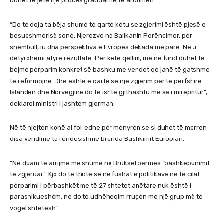
duhet të jetë një proces gradual në të ardhmen.
“Do të doja ta bëja shumë të qartë këtu se zgjerimi është pjesë e
besueshmërisë sonë. Njerëzve në Ballkanin Perëndimor, për
shembull, iu dha perspektiva e Evropës dekada më parë. Ne u
detyrohemi atyre rezultate. Për këtë qëllim, më në fund duhet të
bëjmë përparim konkret së bashku me vendet që janë të gatshme
të reformojnë. Dhe është e qartë se një zgjerim për të përfshirë
Islandën dhe Norvegjinë do të ishte gjithashtu më se i mirëpritur”,
deklaroi ministri i jashtëm gjerman.
Në të njëjtën kohë ai foli edhe për mënyrën se si duhet të merren
disa vendime të rëndësishme brenda Bashkimit Europian.
“Ne duam të arrijmë më shumë në Bruksel përmes “bashkëpunimit
të zgjeruar”. Kjo do të thotë se në fushat e politikave në të cilat
përparimi i përbashkët me të 27 shtetet anëtare nuk është i
parashikueshëm, ne do të udhëheqim rrugën me një grup më të
vogël shtetesh”.