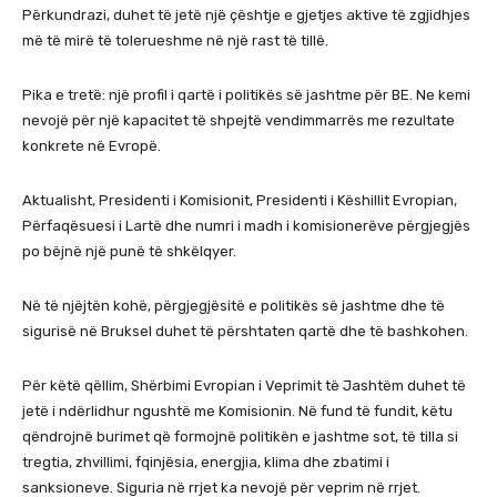
Përkundrazi, duhet të jetë një çështje e gjetjes aktive të zgjidhjes
më të mirë të tolerueshme në një rast të tillë.
Pika e tretë: një profil i qartë i politikës së jashtme për BE. Ne kemi
nevojë për një kapacitet të shpejtë vendimmarrës me rezultate
konkrete në Evropë.
Aktualisht, Presidenti i Komisionit, Presidenti i Këshillit Evropian,
Përfaqësuesi i Lartë dhe numri i madh i komisionerëve përgjegjës
po bëjnë një punë të shkëlqyer.
Në të njëjtën kohë, përgjegjësitë e politikës së jashtme dhe të
sigurisë në Bruksel duhet të përshtaten qartë dhe të bashkohen.
Për këtë qëllim, Shërbimi Evropian i Veprimit të Jashtëm duhet të
jetë i ndërlidhur ngushtë me Komisionin. Në fund të fundit, këtu
qëndrojnë burimet që formojnë politikën e jashtme sot, të tilla si
tregtia, zhvillimi, fqinjësia, energjia, klima dhe zbatimi i
sanksioneve. Siguria në rrjet ka nevojë për veprim në rrjet.