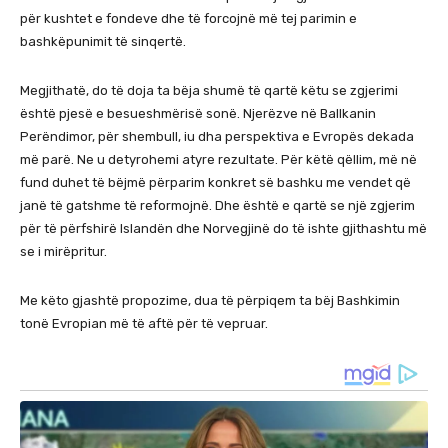
për kushtet e fondeve dhe të forcojnë më tej parimin e
bashkëpunimit të sinqertë.
Megjithatë, do të doja ta bëja shumë të qartë këtu se zgjerimi
është pjesë e besueshmërisë sonë. Njerëzve në Ballkanin
Perëndimor, për shembull, iu dha perspektiva e Evropës dekada
më parë. Ne u detyrohemi atyre rezultate. Për këtë qëllim, më në
fund duhet të bëjmë përparim konkret së bashku me vendet që
janë të gatshme të reformojnë. Dhe është e qartë se një zgjerim
për të përfshirë Islandën dhe Norvegjinë do të ishte gjithashtu më
se i mirëpritur.
Me këto gjashtë propozime, dua të përpiqem ta bëj Bashkimin
tonë Evropian më të aftë për të vepruar.