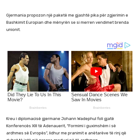
Gjermania propozon një paketë me gjashtë pika për zgjerimin e
Bashkimit Europian dhe mënyrën se si merren vendimet brenda
unionit.
Kreu i diplomacisë gjermane Johann Wadephul foli gjatë
Konferencës XIII të Adenauerit, “Formimi i guximshëm i së
ardhmes së Evropës”, lidhur me pranimit e anëtarëve të rinj që