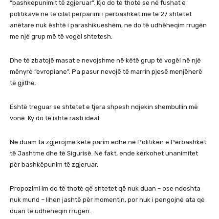
“bashkëpunimit të zgjeruar”. Kjo do të thotë se në fushat e
politikave në të cilat përparimi i përbashkët me të 27 shtetet
anëtare nuk është i parashikueshëm, ne do të udhëheqim rrugën
me një grup më të vogël shtetesh.
Dhe të zbatojë masat e nevojshme në këtë grup të vogël në një
mënyrë “evropiane”. Pa pasur nevojë të marrin pjesë menjëherë
të gjithë.
Është treguar se shtetet e tjera shpesh ndjekin shembullin më
vonë. Ky do të ishte rasti ideal.
Ne duam ta zgjerojmë këtë parim edhe në Politikën e Përbashkët
të Jashtme dhe të Sigurisë. Në fakt, ende kërkohet unanimitet
për bashkëpunim të zgjeruar.
Propozimi im do të thotë që shtetet që nuk duan – ose ndoshta
nuk mund – lihen jashtë për momentin, por nuk i pengojnë ata që
duan të udhëheqin rrugën.