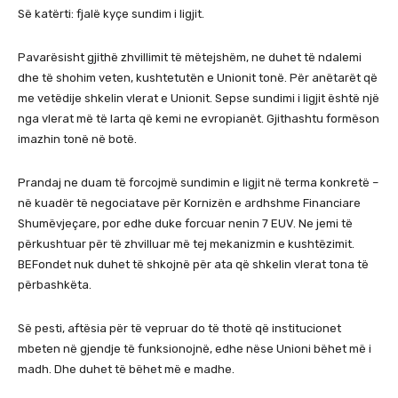
Së katërti: fjalë kyçe sundim i ligjit.
Pavarësisht gjithë zhvillimit të mëtejshëm, ne duhet të ndalemi
dhe të shohim veten, kushtetutën e Unionit tonë. Për anëtarët që
me vetëdije shkelin vlerat e Unionit. Sepse sundimi i ligjit është një
nga vlerat më të larta që kemi ne evropianët. Gjithashtu formëson
imazhin tonë në botë.
Prandaj ne duam të forcojmë sundimin e ligjit në terma konkretë –
në kuadër të negociatave për Kornizën e ardhshme Financiare
Shumëvjeçare, por edhe duke forcuar nenin 7 EUV. Ne jemi të
përkushtuar për të zhvilluar më tej mekanizmin e kushtëzimit.
BEFondet nuk duhet të shkojnë për ata që shkelin vlerat tona të
përbashkëta.
Së pesti, aftësia për të vepruar do të thotë që institucionet
mbeten në gjendje të funksionojnë, edhe nëse Unioni bëhet më i
madh. Dhe duhet të bëhet më e madhe.