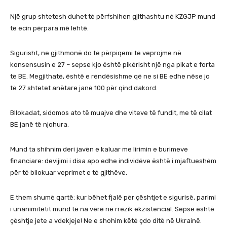
Një grup shtetesh duhet të përfshihen gjithashtu në KZGJP mund
të ecin përpara më lehtë.
Sigurisht, ne gjithmonë do të përpiqemi të veprojmë në
konsensusin e 27 – sepse kjo është pikërisht një nga pikat e forta
të BE. Megjithatë, është e rëndësishme që ne si BE edhe nëse jo
të 27 shtetet anëtare janë 100 për qind dakord.
Bllokadat, sidomos ato të muajve dhe viteve të fundit, me të cilat
BE janë të njohura.
Mund ta shihnim deri javën e kaluar me lirimin e burimeve
financiare: devijimi i disa apo edhe individëve është i mjaftueshëm
për të bllokuar veprimet e të gjithëve.
E them shumë qartë: kur bëhet fjalë për çështjet e sigurisë, parimi
i unanimitetit mund të na vërë në rrezik ekzistencial. Sepse është
çështje jete a vdekjeje! Ne e shohim këtë çdo ditë në Ukrainë.