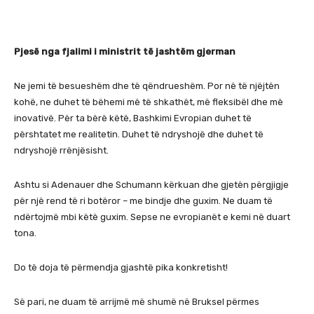
Pjesë nga fjalimi i ministrit të jashtëm gjerman
Ne jemi të besueshëm dhe të qëndrueshëm. Por në të njëjtën
kohë, ne duhet të bëhemi më të shkathët, më fleksibël dhe më
inovativë. Për ta bërë këtë, Bashkimi Evropian duhet të
përshtatet me realitetin. Duhet të ndryshojë dhe duhet të
ndryshojë rrënjësisht.
Ashtu si Adenauer dhe Schumann kërkuan dhe gjetën përgjigje
për një rend të ri botëror – me bindje dhe guxim. Ne duam të
ndërtojmë mbi këtë guxim. Sepse ne evropianët e kemi në duart
tona.
Do të doja të përmendja gjashtë pika konkretisht!
Së pari, ne duam të arrijmë më shumë në Bruksel përmes