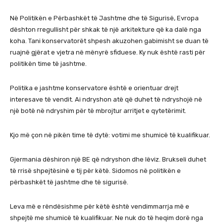
Në Politikën e Përbashkët të Jashtme dhe të Sigurisë, Evropa
dështon rregullisht për shkak të një arkitekture që ka dalë nga
koha. Tani konservatorët shpesh akuzohen gabimisht se duan të
ruajnë gjërat e vjetra në mënyrë sfiduese. Ky nuk është rasti për
politikën time të jashtme.
Politika e jashtme konservatore është e orientuar drejt
interesave të vendit. Ai ndryshon atë që duhet të ndryshojë në
një botë në ndryshim për të mbrojtur arritjet e qytetërimit.
Kjo më çon në pikën time të dytë: votimi me shumicë të kualifikuar.
Gjermania dëshiron një BE që ndryshon dhe lëviz. Brukseli duhet
të rrisë shpejtësinë e tij për këtë. Sidomos në politikën e
përbashkët të jashtme dhe të sigurisë.
Leva më e rëndësishme për këtë është vendimmarrja më e
shpejtë me shumicë të kualifikuar. Ne nuk do të heqim dorë nga