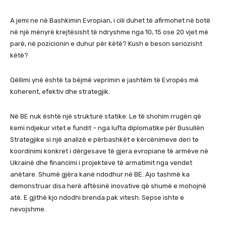
A jemi ne në Bashkimin Evropian, i cili duhet të afirmohet në botë
në një mënyrë krejtësisht të ndryshme nga 10, 15 ose 20 vjet më
parë, në pozicionin e duhur për këtë? Kush e beson seriozisht
këtë?
Qëllimi ynë është ta bëjmë veprimin e jashtëm të Evropës më
koherent, efektiv dhe strategjik.
Në BE nuk është një strukturë statike: Le të shohim rrugën që
kemi ndjekur vitet e fundit – nga lufta diplomatike për Busullën
Strategjike si një analizë e përbashkët e kërcënimeve deri te
koordinimi konkret i dërgesave të gjera evropiane të armëve në
Ukrainë dhe financimi i projekteve të armatimit nga vendet
anëtare. Shumë gjëra kanë ndodhur në BE. Ajo tashmë ka
demonstruar disa herë aftësinë inovative që shumë e mohojnë
atë. E gjithë kjo ndodhi brenda pak vitesh. Sepse ishte e
nevojshme.