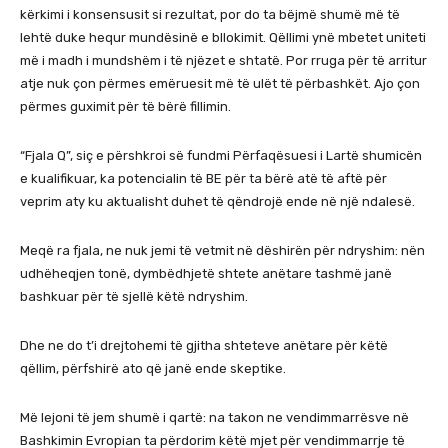
kërkimi i konsensusit si rezultat, por do ta bëjmë shumë më të
lehtë duke hequr mundësinë e bllokimit. Qëllimi ynë mbetet uniteti
më i madh i mundshëm i të njëzet e shtatë. Por rruga për të arritur
atje nuk çon përmes emëruesit më të ulët të përbashkët. Ajo çon
përmes guximit për të bërë fillimin.
“Fjala Q”, siç e përshkroi së fundmi Përfaqësuesi i Lartë shumicën
e kualifikuar, ka potencialin të BE për ta bërë atë të aftë për
veprim aty ku aktualisht duhet të qëndrojë ende në një ndalesë.
Meqë ra fjala, ne nuk jemi të vetmit në dëshirën për ndryshim: nën
udhëheqjen tonë, dymbëdhjetë shtete anëtare tashmë janë
bashkuar për të sjellë këtë ndryshim.
Dhe ne do t’i drejtohemi të gjitha shteteve anëtare për këtë
qëllim, përfshirë ato që janë ende skeptike.
Më lejoni të jem shumë i qartë: na takon ne vendimmarrësve në
Bashkimin Evropian ta përdorim këtë mjet për vendimmarrje të