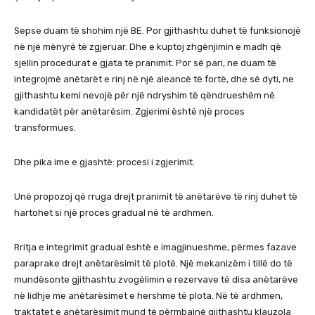
Sepse duam të shohim një BE. Por gjithashtu duhet të funksionojë
në një mënyrë të zgjeruar. Dhe e kuptoj zhgënjimin e madh që
sjellin procedurat e gjata të pranimit. Por së pari, ne duam të
integrojmë anëtarët e rinj në një aleancë të fortë, dhe së dyti, ne
gjithashtu kemi nevojë për një ndryshim të qëndrueshëm në
kandidatët për anëtarësim. Zgjerimi është një proces
transformues.
Dhe pika ime e gjashtë: procesi i zgjerimit.
Unë propozoj që rruga drejt pranimit të anëtarëve të rinj duhet të
hartohet si një proces gradual në të ardhmen.
Rritja e integrimit gradual është e imagjinueshme, përmes fazave
paraprake drejt anëtarësimit të plotë. Një mekanizëm i tillë do të
mundësonte gjithashtu zvogëlimin e rezervave të disa anëtarëve
në lidhje me anëtarësimet e hershme të plota. Në të ardhmen,
traktatet e anëtarësimit mund të përmbajnë gjithashtu klauzola