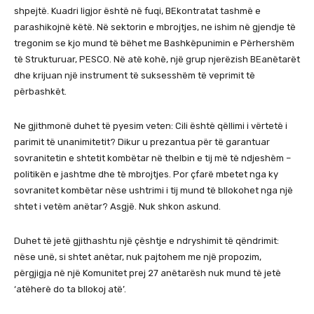
shpejtë. Kuadri ligjor është në fuqi, BEkontratat tashmë e
parashikojnë këtë. Në sektorin e mbrojtjes, ne ishim në gjendje të
tregonim se kjo mund të bëhet me Bashkëpunimin e Përhershëm
të Strukturuar, PESCO. Në atë kohë, një grup njerëzish BEanëtarët
dhe krijuan një instrument të suksesshëm të veprimit të
përbashkët.
Ne gjithmonë duhet të pyesim veten: Cili është qëllimi i vërtetë i
parimit të unanimitetit? Dikur u prezantua për të garantuar
sovranitetin e shtetit kombëtar në thelbin e tij më të ndjeshëm –
politikën e jashtme dhe të mbrojtjes. Por çfarë mbetet nga ky
sovranitet kombëtar nëse ushtrimi i tij mund të bllokohet nga një
shtet i vetëm anëtar? Asgjë. Nuk shkon askund.
Duhet të jetë gjithashtu një çështje e ndryshimit të qëndrimit:
nëse unë, si shtet anëtar, nuk pajtohem me një propozim,
përgjigja në një Komunitet prej 27 anëtarësh nuk mund të jetë
‘atëherë do ta bllokoj atë’.