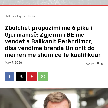
Ballina
Lajme
Botë
Zbulohet propozimi me 6 pika i
Gjermanisë: Zgjerim i BE me
vendet e Ballkanit Perëndimor,
disa vendime brenda Unionit do
merren me shumicë të kualifikuar
May 7, 2026
111
0