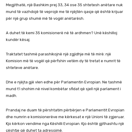
Megjithatë, një Bashkim prej 33, 34 ose 35 shtetesh anëtare nuk
mund të vazhdojë të veprojë me të njëjtën qasje që është krijuar
për një grup shumë më të vogël anëtarësh.
A duhet të kemi 35 komisionerë në të ardhmen? Unë këshilloj
kundër kësaj.
Traktatet tashmë parashikojnë një zgjidhje më të mirë: një
Komision më të vogël që përfshin vetëm dy të tretat e numrit të
shteteve anëtare.
Dhe e njëjta gjë vlen edhe për Parlamentin Evropian. Ne tashmë
mund t’i shohim në nivel kombëtar sfidat që sjell një parlament i
madh.
Prandaj ne duam të përshtatim përbërjen e Parlamentit Evropian
dhe numrin e komisionerëve me kërkesat e një Unioni të zgjeruar.
Kjo kërkon vendime nga Këshilli Evropian. Kjo është gjithashtu një
çështje që duhet ta adresojmë.