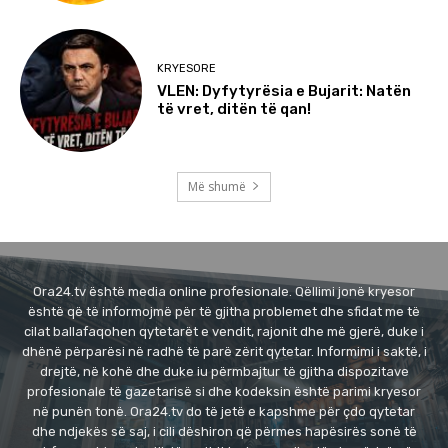
KRYESORE
VLEN: Dyfytyrësia e Bujarit: Natën
të vret, ditën të qan!
Më shumë
Ora24.tv është media online profesionale. Qëllimi jonë kryesor
është që të informojmë për të gjitha problemet dhe sfidat me të
cilat ballafaqohen qytetarët e vendit, rajonit dhe më gjerë, duke i
dhënë përparësi në radhë të parë zërit qytetar. Informimi i saktë, i
drejtë, në kohë dhe duke iu përmbajtur të gjitha dispozitave
profesionale të gazetarisë si dhe kodeksin është parimi kryesor
në punën tonë. Ora24.tv do të jetë e kapshme për çdo qytetar
dhe ndjekës së saj, i cili dëshiron që përmes hapësirës sonë të