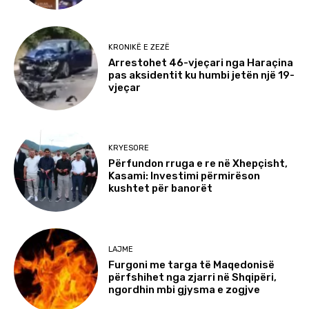
KRONIKË E ZEZË
Arrestohet 46-vjeçari nga Haraçina
pas aksidentit ku humbi jetën një 19-
vjeçar
KRYESORE
Përfundon rruga e re në Xhepçisht,
Kasami: Investimi përmirëson
kushtet për banorët
LAJME
Furgoni me targa të Maqedonisë
përfshihet nga zjarri në Shqipëri,
ngordhin mbi gjysma e zogjve