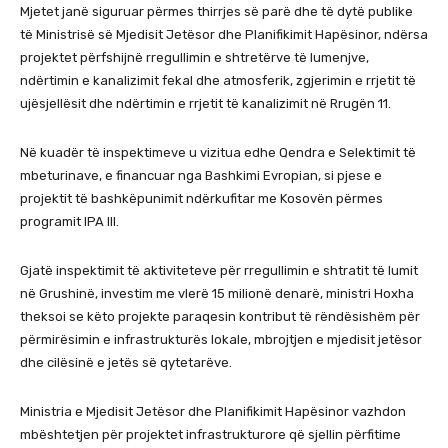
Mjetet janë siguruar përmes thirrjes së parë dhe të dytë publike
të Ministrisë së Mjedisit Jetësor dhe Planifikimit Hapësinor, ndërsa
projektet përfshijnë rregullimin e shtretërve të lumenjve,
ndërtimin e kanalizimit fekal dhe atmosferik, zgjerimin e rrjetit të
ujësjellësit dhe ndërtimin e rrjetit të kanalizimit në Rrugën 11.
Në kuadër të inspektimeve u vizitua edhe Qendra e Selektimit të
mbeturinave, e financuar nga Bashkimi Evropian, si pjese e
projektit të bashkëpunimit ndërkufitar me Kosovën përmes
programit IPA III.
Gjatë inspektimit të aktiviteteve për rregullimin e shtratit të lumit
në Grushinë, investim me vlerë 15 milionë denarë, ministri Hoxha
theksoi se këto projekte paraqesin kontribut të rëndësishëm për
përmirësimin e infrastrukturës lokale, mbrojtjen e mjedisit jetësor
dhe cilësinë e jetës së qytetarëve.
Ministria e Mjedisit Jetësor dhe Planifikimit Hapësinor vazhdon
mbështetjen për projektet infrastrukturore që sjellin përfitime