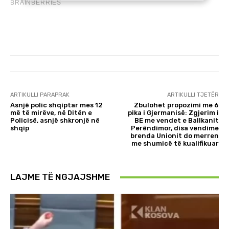
ARTIKULLI PARAPRAK
ARTIKULLI TJETËR
Asnjë polic shqiptar mes 12
Zbulohet propozimi me 6
më të mirëve, në Ditën e
pika i Gjermanisë: Zgjerim i
Policisë, asnjë shkronjë në
BE me vendet e Ballkanit
shqip
Perëndimor, disa vendime
brenda Unionit do merren
me shumicë të kualifikuar
LAJME TË NGJAJSHME