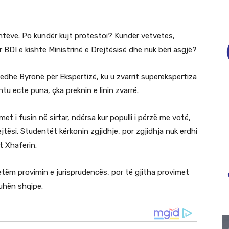
entëve. Po kundër kujt protestoi? Kundër vetvetes,
 BDI e kishte Ministrinë e Drejtësisë dhe nuk bëri asgjë?
r edhe Byronë për Ekspertizë, ku u zvarrit superekspertiza
htu ecte puna, çka preknin e linin zvarrë.
et i fusin në sirtar, ndërsa kur populli i përzë me votë,
ejtësi. Studentët kërkonin zgjidhje, por zgjidhja nuk erdhi
t Xhaferin.
etëm provimin e jurisprudencës, por të gjitha provimet
uhën shqipe.