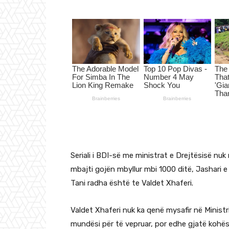
Seriali i BDI-së me ministrat e Drejtësisë n
mbajti gojën mbyllur mbi 1000 ditë, Jashari e 
Tani radha është te Valdet Xhaferi.
Valdet Xhaferi nuk ka qenë mysafir në Minist
mundësi për të vepruar, por edhe gjatë kohës 