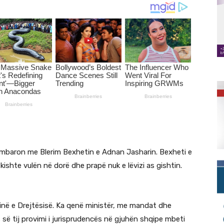
uk mbaron me Blerim Bexhetin e Adnan Jasharin. Bexheti e
kishte vulën në dorë dhe prapë nuk e lëvizi as gishtin.
rinë e Drejtësisë. Ka qenë ministër, me mandat dhe
së tij provimi i jurisprudencës në gjuhën shqipe mbeti