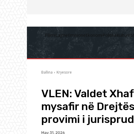
Fillimi
Lajme
Emisione
Ekonomi
Politikë
Kulturë
S
Ballina
Kryesore
VLEN: Valdet Xhaf
mysafir në Drejtësi
provimi i jurispru
May 31, 2026