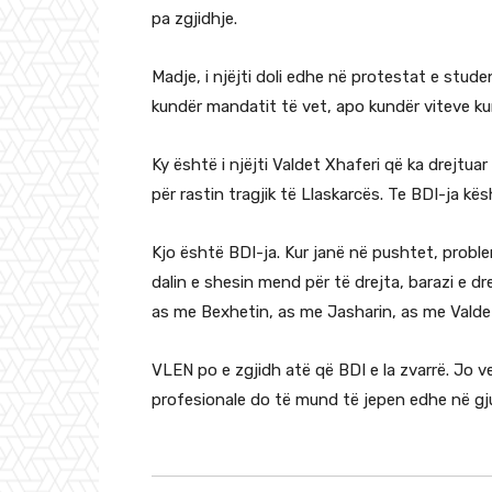
pa zgjidhje.
Madje, i njëjti doli edhe në protestat e stud
kundër mandatit të vet, apo kundër viteve kur
Ky është i njëjti Valdet Xhaferi që ka drejtua
për rastin tragjik të Llaskarcës. Te BDI-ja kës
Kjo është BDI-ja. Kur janë në pushtet, problem
dalin e shesin mend për të drejta, barazi e dr
as me Bexhetin, as me Jasharin, as me Valde
VLEN po e zgjidh atë që BDI e la zvarrë. Jo v
profesionale do të mund të jepen edhe në gj