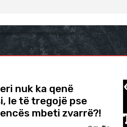
hëndetësi
Opinione
Sport
Teknologji
Showbiz
Fun
eri nuk ka qenë
, le të tregojë pse
dencës mbeti zvarrë?!