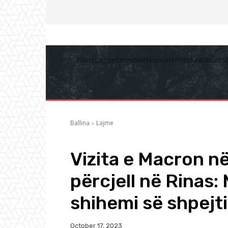
Fillimi
Lajme
Emisione
Ekonomi
Politikë
Kulturë
S
Ballina
Lajme
Vizita e Macron n
përcjell në Rinas
shihemi së shpejti
October 17, 2023