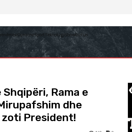
hëndetësi
Opinione
Sport
Teknologji
Showbiz
Fun
ë Shqipëri, Rama e
: Mirupafshim dhe
 zoti President!