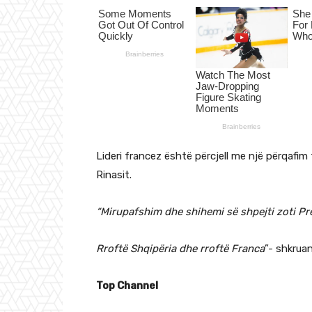
Lideri francez është përcjell me një përqafim
Rinasit.
“Mirupafshim dhe shihemi së shpejti zoti Pr
Rroftë Shqipëria dhe rroftë Franca
”- shkrua
Top Channel