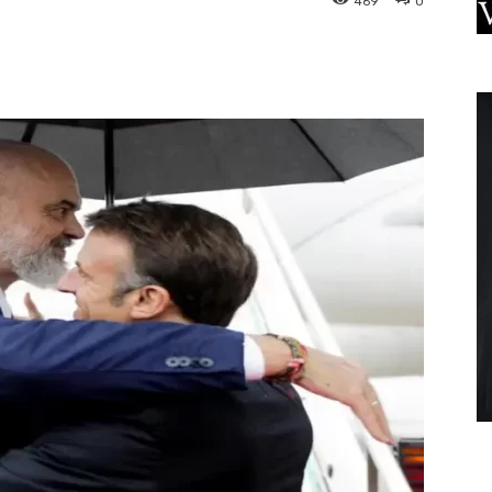
469
0