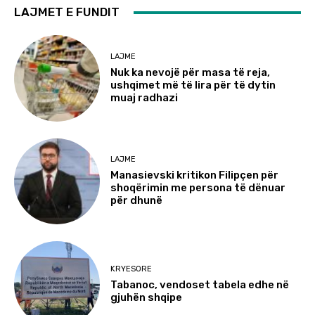
LAJMET E FUNDIT
LAJME
Nuk ka nevojë për masa të reja,
ushqimet më të lira për të dytin
muaj radhazi
LAJME
Manasievski kritikon Filipçen për
shoqërimin me persona të dënuar
për dhunë
KRYESORE
Tabanoc, vendoset tabela edhe në
gjuhën shqipe