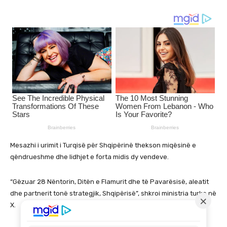
Mesazhi i urimit i Turqisë për Shqipërinë thekson miqësinë e
qëndrueshme dhe lidhjet e forta midis dy vendeve.
“Gëzuar 28 Nëntorin, Ditën e Flamurit dhe të Pavarësisë, aleatit
dhe partnerit tonë strategjik, Shqipërisë”, shkroi ministria turke në
X.