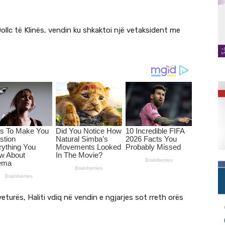
Dollc të Klinës, vendin ku shkaktoi një vetaksident me
eturës, Haliti vdiq në vendin e ngjarjes sot rreth orës