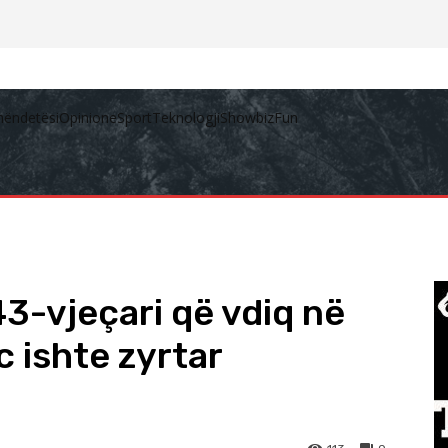
hëndetësi
Opinione
Sport
Teknologji
Showbiz
Fun
43-vjeçari që vdiq në
c ishte zyrtar