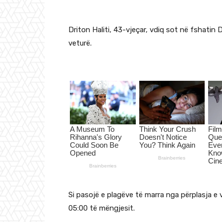
Driton Haliti, 43-vjeçar, vdiq sot në fshatin 
veturë.
Si pasojë e plagëve të marra nga përplasja e v
05:00 të mëngjesit.