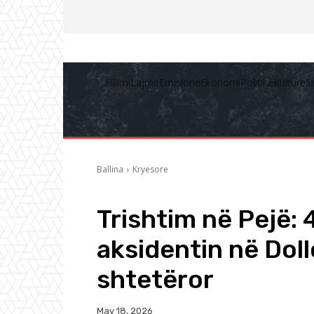
Fillimi
Lajme
Emisione
Ekonomi
Politikë
Kulturë
S
Ballina
Kryesore
Trishtim në Pejë: 
aksidentin në Doll
shtetëror
May 18, 2026