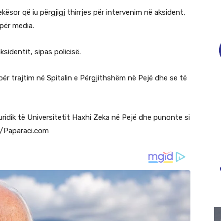
kësor që iu përgjigj thirrjes për intervenim në aksident,
 për media.
sidentit, sipas policisë.
 për trajtim në Spitalin e Përgjithshëm në Pejë dhe se të
Juridik të Universitetit Haxhi Zeka në Pejë dhe punonte si
 /Paparaci.com