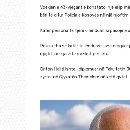
Vdekjen e 43-vjeçarit e konstatoi një ekip mje
bëri të ditur Policia e Kosovës në një njoftim
Katër persona të tjerë u lënduan si pasojë e ak
Policia tha se katër të lënduarit janë dërguar
njëjtit janë jashtë rrezikut për jetë.
Driton Haliti ishte i diplomuar në Fakultetin 
zyrtar në Gjykatën Themelore në këtë qytet.