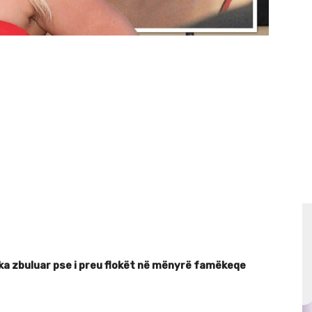
ka zbuluar pse i preu flokët në mënyrë famëkeqe