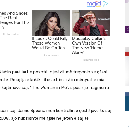
kishin parë lart e poshtë, njerëzit më tregonin se çfarë
nte. Rruajtja e kokës dhe aktrimi ishin mënyrat e mia
in e kujtimeve saj, “The Woman in Me”, sipas një fragmenti
bai i saj, Jamie Spears, mori kontrollin e çështjeve të saj
008, ajo nuk kishte më fjalë në jetën e saj të