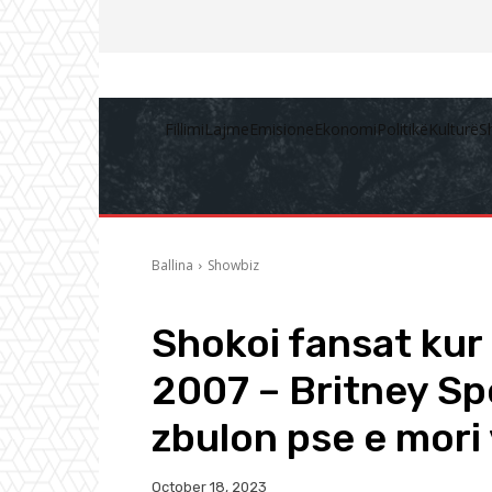
Fillimi
Lajme
Emisione
Ekonomi
Politikë
Kulturë
S
Ballina
Showbiz
Shokoi fansat kur 
2007 – Britney Sp
zbulon pse e mori
October 18, 2023