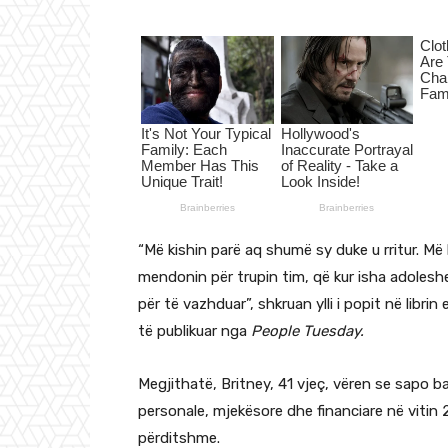
“Më kishin parë aq shumë sy duke u rritur. Më 
mendonin për trupin tim, që kur isha adoleshe
për të vazhduar”, shkruan ylli i popit në libr
të publikuar nga
People Tuesday.
Megjithatë, Britney, 41 vjeç, vëren se sapo ba
personale, mjekësore dhe financiare në vitin 2
përditshme.