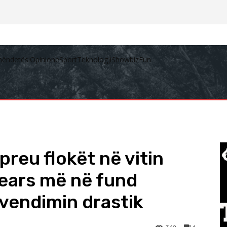
hëndetësi
Opinione
Sport
Teknologji
Showbiz
Fun
preu flokët në vitin
ears më në fund
 vendimin drastik