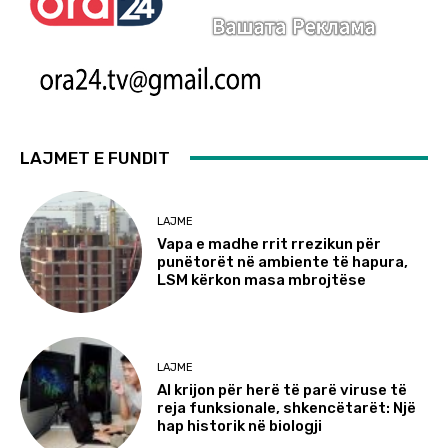
LAJMET E FUNDIT
LAJME
Vapa e madhe rrit rrezikun për
punëtorët në ambiente të hapura,
LSM kërkon masa mbrojtëse
LAJME
AI krijon për herë të parë viruse të
reja funksionale, shkencëtarët: Një
hap historik në biologji