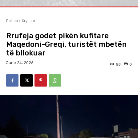
Ballina
Kryesore
Rrufeja godet pikën kufitare
Maqedoni-Greqi, turistët mbetën
të bllokuar
June 24, 2026
58
0