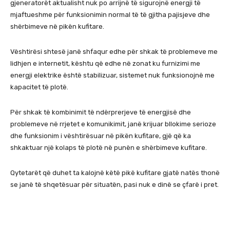
gjeneratorët aktualisht nuk po arrijnë të sigurojnë energji të
mjaftueshme për funksionimin normal të të gjitha pajisjeve dhe
shërbimeve në pikën kufitare.
Vështirësi shtesë janë shfaqur edhe për shkak të problemeve me
lidhjen e internetit, kështu që edhe në zonat ku furnizimi me
energji elektrike është stabilizuar, sistemet nuk funksionojnë me
kapacitet të plotë.
Për shkak të kombinimit të ndërprerjeve të energjisë dhe
problemeve në rrjetet e komunikimit, janë krijuar bllokime serioze
dhe funksionim i vështirësuar në pikën kufitare, gjë që ka
shkaktuar një kolaps të plotë në punën e shërbimeve kufitare.
Qytetarët që duhet ta kalojnë këtë pikë kufitare gjatë natës thonë
se janë të shqetësuar për situatën, pasi nuk e dinë se çfarë i pret.