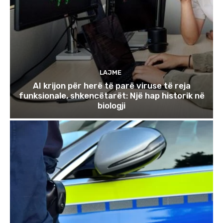
LAJME
AI krijon për herë të parë viruse të reja
funksionale, shkencëtarët: Një hap historik në
biologji