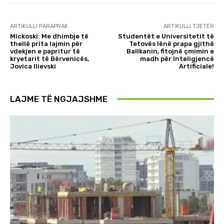
ARTIKULLI PARAPRAK
ARTIKULLI TJETËR
Mickoski: Me dhimbje të
Studentët e Universitetit të
thellë prita lajmin për
Tetovës lënë prapa gjithë
vdekjen e papritur të
Ballkanin, fitojnë çmimin e
kryetarit të Bërvenicës,
madh për Inteligjencë
Jovica Ilievski
Artificiale!
LAJME TË NGJAJSHME