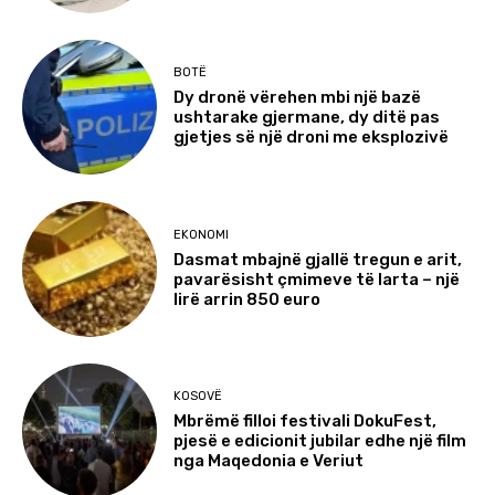
BOTË
Dy dronë vërehen mbi një bazë
ushtarake gjermane, dy ditë pas
gjetjes së një droni me eksplozivë
EKONOMI
Dasmat mbajnë gjallë tregun e arit,
pavarësisht çmimeve të larta – një
lirë arrin 850 euro
KOSOVË
Mbrëmë filloi festivali DokuFest,
pjesë e edicionit jubilar edhe një film
nga Maqedonia e Veriut