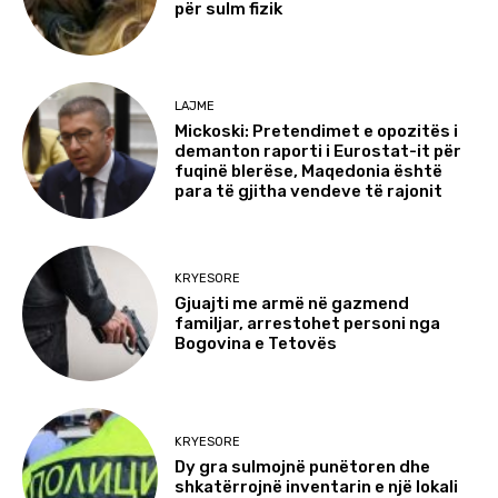
për sulm fizik
LAJME
Mickoski: Pretendimet e opozitës i
demanton raporti i Eurostat-it për
fuqinë blerëse, Maqedonia është
para të gjitha vendeve të rajonit
KRYESORE
Gjuajti me armë në gazmend
familjar, arrestohet personi nga
Bogovina e Tetovës
KRYESORE
Dy gra sulmojnë punëtoren dhe
shkatërrojnë inventarin e një lokali