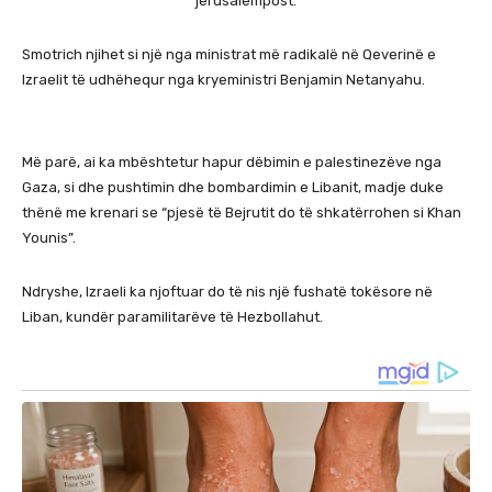
jerusalempost.
Smotrich njihet si një nga ministrat më radikalë në Qeverinë e
Izraelit të udhëhequr nga kryeministri Benjamin Netanyahu.
Më parë, ai ka mbështetur hapur dëbimin e palestinezëve nga
Gaza, si dhe pushtimin dhe bombardimin e Libanit, madje duke
thënë me krenari se “pjesë të Bejrutit do të shkatërrohen si Khan
Younis”.
Ndryshe, Izraeli ka njoftuar do të nis një fushatë tokësore në
Liban, kundër paramilitarëve të Hezbollahut.