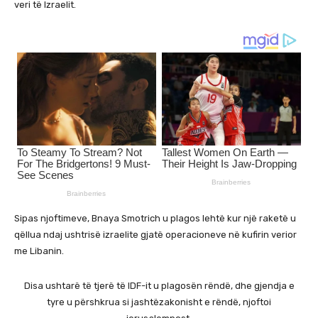
veri të Izraelit.
Sipas njoftimeve, Bnaya Smotrich u plagos lehtë kur një raketë u
qëllua ndaj ushtrisë izraelite gjatë operacioneve në kufirin verior
me Libanin.
Disa ushtarë të tjerë të IDF-it u plagosën rëndë, dhe gjendja e
tyre u përshkrua si jashtëzakonisht e rëndë, njoftoi