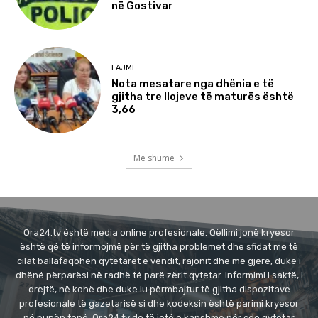
në Gostivar
LAJME
Nota mesatare nga dhënia e të
gjitha tre llojeve të maturës është
3,66
Më shumë
Ora24.tv është media online profesionale. Qëllimi jonë kryesor
është që të informojmë për të gjitha problemet dhe sfidat me të
cilat ballafaqohen qytetarët e vendit, rajonit dhe më gjerë, duke i
dhënë përparësi në radhë të parë zërit qytetar. Informimi i saktë, i
drejtë, në kohë dhe duke iu përmbajtur të gjitha dispozitave
profesionale të gazetarisë si dhe kodeksin është parimi kryesor
në punën tonë. Ora24.tv do të jetë e kapshme për çdo qytetar