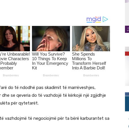
çfarë do të ndodhë pas skadimit të marrëveshjes,
 dhe se qeveria do të vazhdojë të kërkojë një zgjidhje
ulëta për qytetarët.
ë vazhdojmë të negociojmë për ta bërë karburantet sa