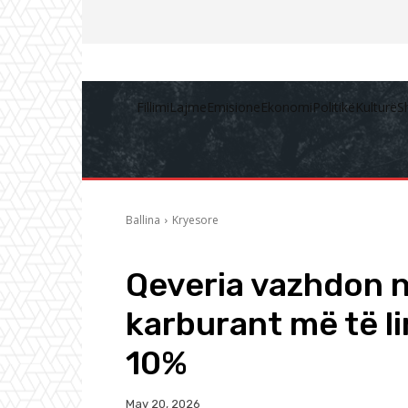
Fillimi
Lajme
Emisione
Ekonomi
Politikë
Kulturë
S
Ballina
Kryesore
Qeveria vazhdon n
karburant më të l
10%
May 20, 2026