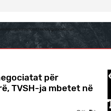
hëndetësi
Opinione
Sport
Teknologji
Showbiz
Fun
egociatat për
irë, TVSH-ja mbetet në