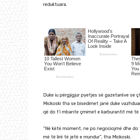
reduktuara.
Duke iu përgjigjur pyetjes së gazetarëve se 
Mickoski tha se bisedimet janë duke vazhduar
që do t’i mbante çmimet e karburantit më të 
“Në këtë moment, ne po negociojmë dhe do t
më të lirë të jetë e mundur”, tha Mickoski.