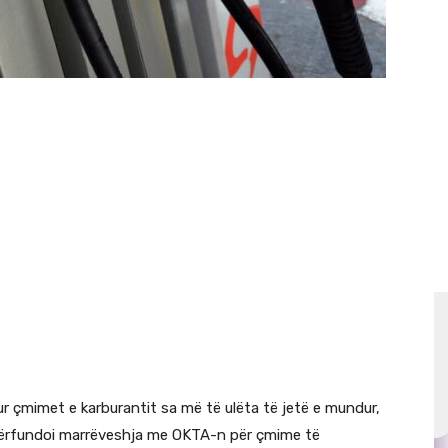
 çmimet e karburantit sa më të ulëta të jetë e mundur,
i përfundoi marrëveshja me OKTA-n për çmime të