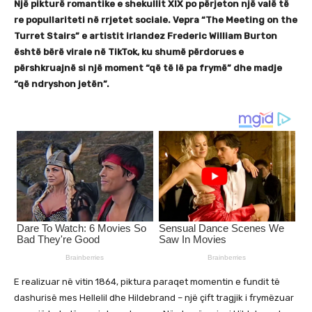
Një pikturë romantike e shekullit XIX po përjeton një valë të
re popullariteti në rrjetet sociale. Vepra “The Meeting on the
Turret Stairs” e artistit irlandez Frederic William Burton
është bërë virale në TikTok, ku shumë përdorues e
përshkruajnë si një moment “që të lë pa frymë” dhe madje
“që ndryshon jetën”.
E realizuar në vitin 1864, piktura paraqet momentin e fundit të
dashurisë mes Hellelil dhe Hildebrand – një çift tragjik i frymëzuar