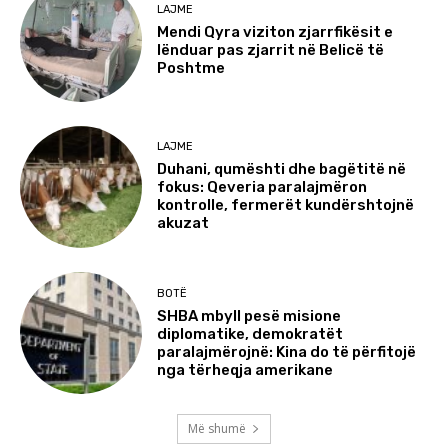
LAJME
Mendi Qyra viziton zjarrfikësit e
lënduar pas zjarrit në Belicë të
Poshtme
LAJME
Duhani, qumështi dhe bagëtitë në
fokus: Qeveria paralajmëron
kontrolle, fermerët kundërshtojnë
akuzat
BOTË
SHBA mbyll pesë misione
diplomatike, demokratët
paralajmërojnë: Kina do të përfitojë
nga tërheqja amerikane
Më shumë