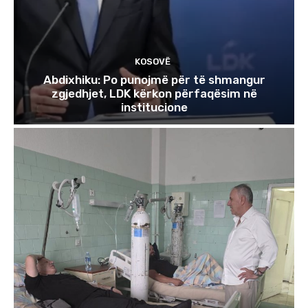
KOSOVË
Abdixhiku: Po punojmë për të shmangur
zgjedhjet, LDK kërkon përfaqësim në
institucione