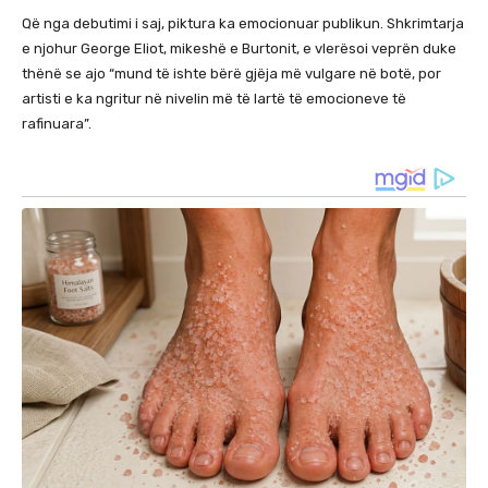
Që nga debutimi i saj, piktura ka emocionuar publikun. Shkrimtarja
e njohur George Eliot, mikeshë e Burtonit, e vlerësoi veprën duke
thënë se ajo “mund të ishte bërë gjëja më vulgare në botë, por
artisti e ka ngritur në nivelin më të lartë të emocioneve të
rafinuara”.