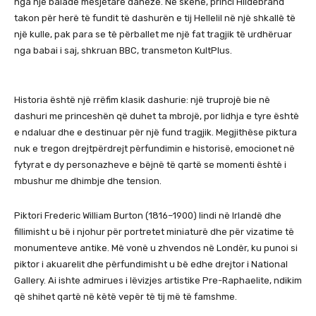
nga një baladë mesjetare daneze. Në skenë, princi Hildebrand
takon për herë të fundit të dashurën e tij Hellelil në një shkallë të
një kulle, pak para se të përballet me një fat tragjik të urdhëruar
nga babai i saj, shkruan BBC, transmeton KultPlus.
Historia është një rrëfim klasik dashurie: një truprojë bie në
dashuri me princeshën që duhet ta mbrojë, por lidhja e tyre është
e ndaluar dhe e destinuar për një fund tragjik. Megjithëse piktura
nuk e tregon drejtpërdrejt përfundimin e historisë, emocionet në
fytyrat e dy personazheve e bëjnë të qartë se momenti është i
mbushur me dhimbje dhe tension.
Piktori Frederic William Burton (1816–1900) lindi në Irlandë dhe
fillimisht u bë i njohur për portretet miniaturë dhe për vizatime të
monumenteve antike. Më vonë u zhvendos në Londër, ku punoi si
piktor i akuarelit dhe përfundimisht u bë edhe drejtor i National
Gallery. Ai ishte admirues i lëvizjes artistike Pre-Raphaelite, ndikim
që shihet qartë në këtë vepër të tij më të famshme.