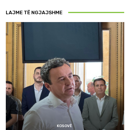
LAJME TË NGJAJSHME
KOSOVË