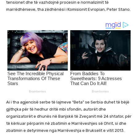
tensionet dhe të vazhdojnë procesin e normalizimit të
marrëdhënieve, tha zëdhënësi i Komisionit Evropian, Peter Stano.
Ai i tha agjencisë serbe të lajmeve “Beta” se Serbia duhet të bëjë
gjithçka për të hedhur dritë mbi sfondin, autorët dhe
organizatorët e dhunës në Banjskë të Zveçanit më 24 shtator, për
të kërkuar përparim në zbatimin e Marrëveshjes së Ohrit, si dhe
zbatimin e detyrimeve nga Marrëveshja e Brukselit e vitit 2013.