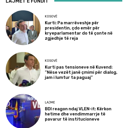
LAJMET E FUNDIT
KOSOVË
Kurti: Pa marrëveshje për
presidentin, çdo emër për
kryeparlamentar do të çonte në
zgjedhje të reja
KOSOVË
Kurti pas tensioneve në Kuvend:
“Nëse vezët janë çmimi për dialog,
jam i lumtur ta paguaj”
LAJME
BDI reagon ndaj VLEN-it: Kërkon
hetime dhe vendimmarrje të
pavarur të institucioneve