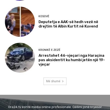
KOSOVË
Deputetja e AAK-së hedh vezë në
drejtim të Albin Kurtit në Kuvend
KRONIKË E ZEZË
Arrestohet 46-vjeçari nga Haraçina
pas aksidentit ku humbi jetën një 19-
vjeçar
Më shumë
Ora24.tv është media online profesionale. Qëllimi jonë kryesor