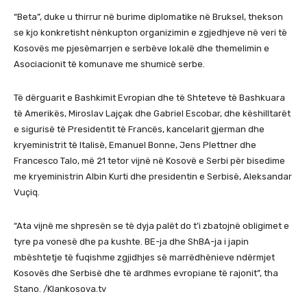
“Beta”, duke u thirrur në burime diplomatike në Bruksel, thekson
se kjo konkretisht nënkupton organizimin e zgjedhjeve në veri të
Kosovës me pjesëmarrjen e serbëve lokalë dhe themelimin e
Asociacionit të komunave me shumicë serbe.
Të dërguarit e Bashkimit Evropian dhe të Shteteve të Bashkuara
të Amerikës, Miroslav Lajçak dhe Gabriel Escobar, dhe këshilltarët
e sigurisë të Presidentit të Francës, kancelarit gjerman dhe
kryeministrit të Italisë, Emanuel Bonne, Jens Plettner dhe
Francesco Talo, më 21 tetor vijnë në Kosovë e Serbi për bisedime
me kryeministrin Albin Kurti dhe presidentin e Serbisë, Aleksandar
Vuçiq.
“Ata vijnë me shpresën se të dyja palët do t’i zbatojnë obligimet e
tyre pa vonesë dhe pa kushte. BE-ja dhe ShBA-ja i japin
mbështetje të fuqishme zgjidhjes së marrëdhënieve ndërmjet
Kosovës dhe Serbisë dhe të ardhmes evropiane të rajonit”, tha
Stano. /Klankosova.tv