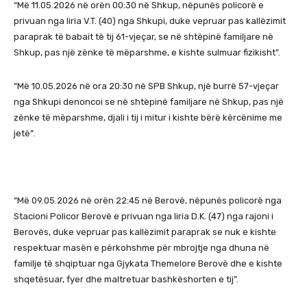
“Më 11.05.2026 në orën 00:30 në Shkup, nëpunës policorë e
privuan nga liria V.T. (40) nga Shkupi, duke vepruar pas kallëzimit
paraprak të babait të tij 61-vjeçar, se në shtëpinë familjare në
Shkup, pas një zënke të mëparshme, e kishte sulmuar fizikisht”.
“Më 10.05.2026 në ora 20:30 në SPB Shkup, një burrë 57-vjeçar
nga Shkupi denoncoi se në shtëpinë familjare në Shkup, pas një
zënke të mëparshme, djali i tij i mitur i kishte bërë kërcënime me
jetë”.
“Më 09.05.2026 në orën 22:45 në Berovë, nëpunës policorë nga
Stacioni Policor Berovë e privuan nga liria D.K. (47) nga rajoni i
Berovës, duke vepruar pas kallëzimit paraprak se nuk e kishte
respektuar masën e përkohshme për mbrojtje nga dhuna në
familje të shqiptuar nga Gjykata Themelore Berovë dhe e kishte
shqetësuar, fyer dhe maltretuar bashkëshorten e tij”.