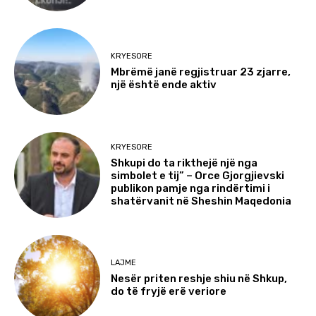
KRYESORE
Mbrëmë janë regjistruar 23 zjarre,
një është ende aktiv
KRYESORE
Shkupi do ta rikthejë një nga
simbolet e tij” – Orce Gjorgjievski
publikon pamje nga rindërtimi i
shatërvanit në Sheshin Maqedonia
LAJME
Nesër priten reshje shiu në Shkup,
do të fryjë erë veriore