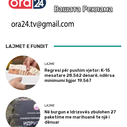
LAJMET E FUNDIT
LAJME
Regresi për pushim vjetor: K-15
mesatare 28.562 denarë, ndërsa
minimumi ligjor 19.567
LAJME
Në burgun e Idrizovës zbulohen 27
paketime me marihuanë te një i
dënuar