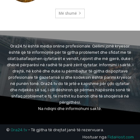
Më shumë
Ora24.tv është media online profesionale. Qëllimi jonë kryesor
është që të informojmë për të gjitha problemet dhe sfidat me të
cilat ballafaqohen qytetarët e vendit, rajonit dhe më gjerë, duke i
dhënë përparësi në radhë të parë zërit qytetar. Informimi i saktë, i
drejtë, në kohë dhe duke iu përmbajtur të gjitha dispozitave
profesionale të gazetarisë si dhe kodeksin është parimi kryesor
në punën tonë. Ora24.tv do të jetë e kapshme për çdo qytetar
dhe ndjekës së saj, i cili dëshiron që përmes hapësirës sonë të
shfaq problemet e tij, të rrethit ku banon dhe të shoqërisë në
përgjithësi.
Na ndiqni dhe informohuni saktë.
©
Ora24.tv
- Të gjitha të drejtat janë të rezervuara.
Hostuar nga
FidaHost.com