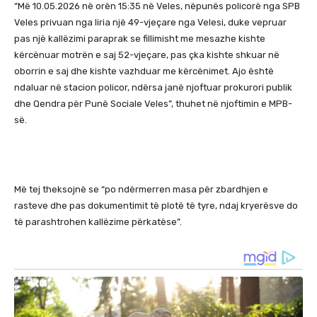
“Më 10.05.2026 në orën 15:35 në Veles, nëpunës policorë nga SPB
Veles privuan nga liria një 49-vjeçare nga Velesi, duke vepruar
pas një kallëzimi paraprak se fillimisht me mesazhe kishte
kërcënuar motrën e saj 52-vjeçare, pas çka kishte shkuar në
oborrin e saj dhe kishte vazhduar me kërcënimet. Ajo është
ndaluar në stacion policor, ndërsa janë njoftuar prokurori publik
dhe Qendra për Punë Sociale Veles”, thuhet në njoftimin e MPB-
së.
Më tej theksojnë se “po ndërmerren masa për zbardhjen e
rasteve dhe pas dokumentimit të plotë të tyre, ndaj kryerësve do
të parashtrohen kallëzime përkatëse”.