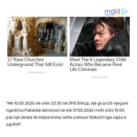
“Më 10.05.2026 në orën 23:30 në SPB Shkup, një grua 53-vjeçare
nga Kriva Pallankë denoncoi se më 07.05.2026 rreth orës 13:00,
pas një zënke të mëparshme, ishte sulmuar fizikisht nga vajza e
saj M.M”.