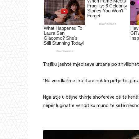
Trafiku jashtë mjediseve urbane po zhvillohe
“Në vendkalimet kufitare nuk ka pritje të gja
Nga atje u bëjnë thirrje shoferëve që të ken
nëpër luginat e vendit ku mund të ketë rrëshq