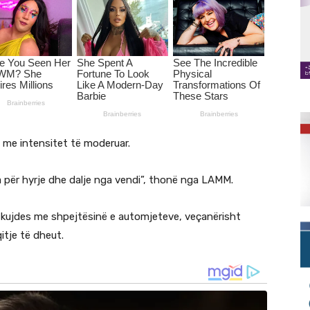
t me intensitet të moderuar.
ta për hyrje dhe dalje nga vendi”, thonë nga LAMM.
ë kujdes me shpejtësinë e automjeteve, veçanërisht
itje të dheut.