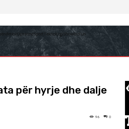
hëndetësi
Opinione
Sport
Teknologji
Showbiz
Fun
ata për hyrje dhe dalje
96
0