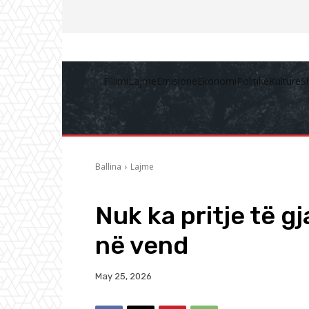
Fillimi
Lajme
Emisione
Ekonomi
Politikë
Kulturë
S
Ballina
Lajme
Nuk ka pritje të gj
në vend
May 25, 2026