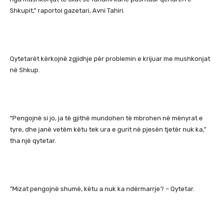
Shkupit,” raportoi gazetari, Avni Tahiri.
Qytetarët kërkojnë zgjidhje për problemin e krijuar me mushkonjat
në Shkup.
”Pengojnë si jo, ja të gjithë mundohen të mbrohen në mënyrat e
tyre, dhe janë vetëm këtu tek ura e gurit në pjesën tjetër nuk ka,”
tha një qytetar.
”Mizat pengojnë shumë, këtu a nuk ka ndërmarrje? – Qytetar.