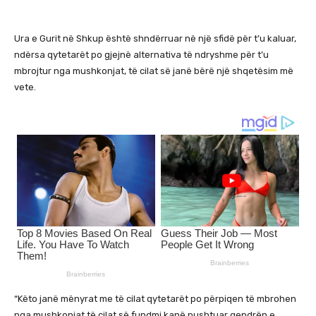
Ura e Gurit në Shkup është shndërruar në një sfidë për t’u kaluar,
ndërsa qytetarët po gjejnë alternativa të ndryshme për t’u
mbrojtur nga mushkonjat, të cilat së janë bërë një shqetësim më
vete.
“Këto janë mënyrat me të cilat qytetarët po përpiqen të mbrohen
nga mushkonjat të cilat së fundmi kanë pushtuar qendrën e