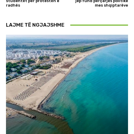
studentët për protestën e
jep fund përçarjes politike
radhës
mes shqiptarëve
LAJME TË NGJAJSHME