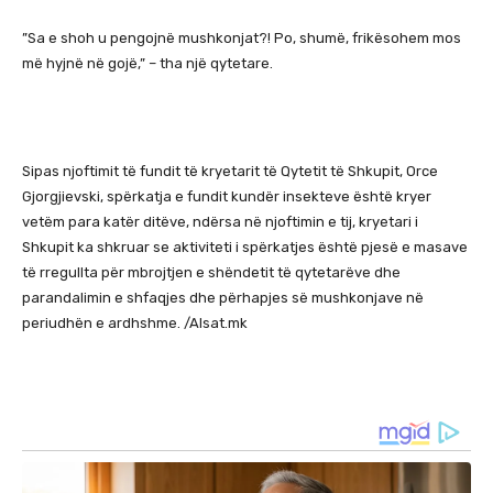
”Sa e shoh u pengojnë mushkonjat?! Po, shumë, frikësohem mos
më hyjnë në gojë,” – tha një qytetare.
Sipas njoftimit të fundit të kryetarit të Qytetit të Shkupit, Orce
Gjorgjievski, spërkatja e fundit kundër insekteve është kryer
vetëm para katër ditëve, ndërsa në njoftimin e tij, kryetari i
Shkupit ka shkruar se aktiviteti i spërkatjes është pjesë e masave
të rregullta për mbrojtjen e shëndetit të qytetarëve dhe
parandalimin e shfaqjes dhe përhapjes së mushkonjave në
periudhën e ardhshme. /Alsat.mk