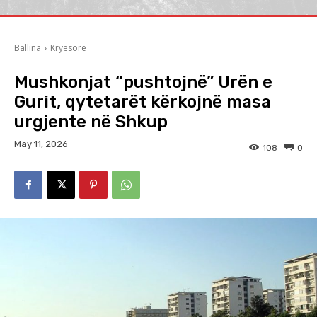
Ballina
Kryesore
Mushkonjat “pushtojnë” Urën e
Gurit, qytetarët kërkojnë masa
urgjente në Shkup
May 11, 2026
108
0