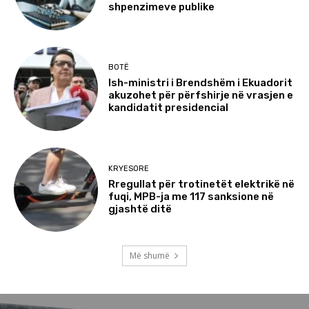
shpenzimeve publike
BOTË
Ish-ministri i Brendshëm i Ekuadorit
akuzohet për përfshirje në vrasjen e
kandidatit presidencial
KRYESORE
Rregullat për trotinetët elektrikë në
fuqi, MPB-ja me 117 sanksione në
gjashtë ditë
Më shumë