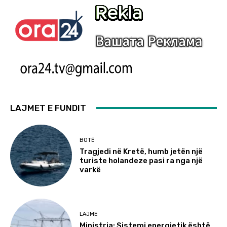
LAJMET E FUNDIT
BOTË
Tragjedi në Kretë, humb jetën një
turiste holandeze pasi ra nga një
varkë
LAJME
Ministria: Sistemi energjetik është