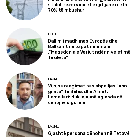
stabil, rezervuarët e ujit janë rreth
70% të mbushur
BOTË
Dallim i madh mes Evropës dhe
Ballkanit në pagat minimale
,”Maqedonia e Veriut ndër nivelet më
të ulëta”
LAJME
Vijojnë reagimet pas shpalljes “non
grata” të Belës dhe Alimit,
Lamallari: Nuk lejojmë agjenda që
cenojnë sigurinë
LAJME
Gjashtë persona dënohen në Tetovë