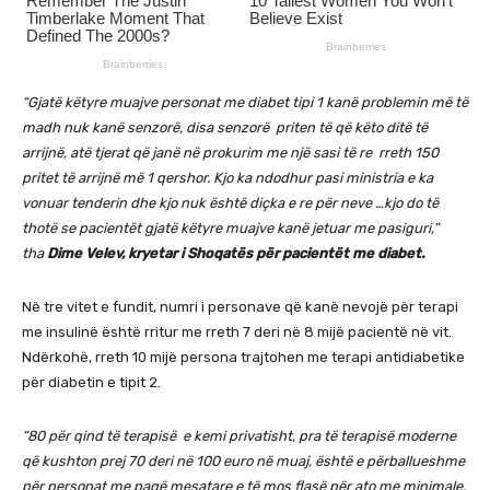
“Gjatë këtyre muajve personat me diabet tipi 1 kanë problemin më të
madh nuk kanë senzorë, disa senzorë priten të që këto ditë të
arrijnë, atë tjerat që janë në prokurim me një sasi të re rreth 150
pritet të arrijnë më 1 qershor. Kjo ka ndodhur pasi ministria e ka
vonuar tenderin dhe kjo nuk është diçka e re për neve …kjo do të
thotë se pacientët gjatë këtyre muajve kanë jetuar me pasiguri,”
tha
Dime Velev, kryetar i Shoqatës për pacientët me diabet.
Në tre vitet e fundit, numri i personave që kanë nevojë për terapi
me insulinë është rritur me rreth 7 deri në 8 mijë pacientë në vit.
Ndërkohë, rreth 10 mijë persona trajtohen me terapi antidiabetike
për diabetin e tipit 2.
“80 për qind të terapisë e kemi privatisht, pra të terapisë moderne
që kushton prej 70 deri në 100 euro në muaj, është e përballueshme
për personat me pagë mesatare e të mos flasë për ato me minimale,