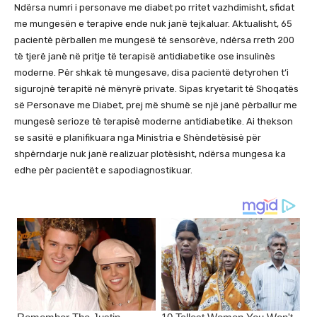
Ndërsa numri i personave me diabet po rritet vazhdimisht, sfidat
me mungesën e terapive ende nuk janë tejkaluar. Aktualisht, 65
pacientë përballen me mungesë të sensorëve, ndërsa rreth 200
të tjerë janë në pritje të terapisë antidiabetike ose insulinës
moderne. Për shkak të mungesave, disa pacientë detyrohen t’i
sigurojnë terapitë në mënyrë private. Sipas kryetarit të Shoqatës
së Personave me Diabet, prej më shumë se një janë përballur me
mungesë serioze të terapisë moderne antidiabetike. Ai thekson
se sasitë e planifikuara nga Ministria e Shëndetësisë për
shpërndarje nuk janë realizuar plotësisht, ndërsa mungesa ka
edhe për pacientët e sapodiagnostikuar.