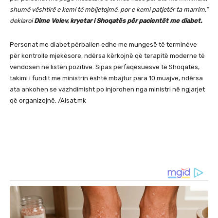
shumë vështirë e kemi të mbijetojmë, por e kemi patjetër ta marrim,”
deklaroi
Dime Velev, kryetar i Shoqatës për pacientët me diabet.
Personat me diabet përballen edhe me mungesë të terminëve
për kontrolle mjekësore, ndërsa kërkojnë që terapitë moderne të
vendosen në listën pozitive. Sipas përfaqësuesve të Shoqatës,
takimi i fundit me ministrin është mbajtur para 10 muajve, ndërsa
ata ankohen se vazhdimisht po injorohen nga ministri në ngjarjet
që organizojnë. /Alsat.mk