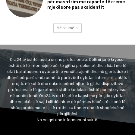
për mashtrim me raporte të rreme
mjekësore pas aksidentit
Më shumë
Ora24.tv është media online profesionale. Qëllimi jonë kryesor
është që të informojmë për të gjitha problemet dhe sfidat me të
cilat ballafaqohen qytetarët e vendit, rajonit dhe më gjerë, duke i
dhënë përparësi në radhë të parë zërit qytetar. Informimi i saktë, i
drejtë, në kohë dhe duke iu përmbajtur të gjitha dispozitave
profesionale të gazetarisë si dhe kodeksin është parimi kryesor
në punën tonë. Ora24.tv do të jetë e kapshme për çdo qytetar
dhe ndjekës së saj, i cili dëshiron që përmes hapësirës sonë të
shfaq problemet e tij, të rrethit ku banon dhe të shoqërisë në
përgjithësi.
Na ndiqni dhe informohuni saktë.