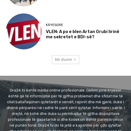
KRYESORE
VLEN: A po e blen Artan Grubi lirinë
me sekretet e BDI-së?
Më shumë
Ora24.tv është media online profesionale. Qëllimi jonë kryesor
është që të informojmë për të gjitha problemet dhe sfidat me të
cilat ballafaqohen qytetarët e vendit, rajonit dhe më gjerë, duke i
dhënë përparësi në radhë të parë zërit qytetar. Informimi i saktë, i
drejtë, në kohë dhe duke iu përmbajtur të gjitha dispozitave
profesionale të gazetarisë si dhe kodeksin është parimi kryesor
në punën tonë. Ora24.tv do të jetë e kapshme për çdo qytetar