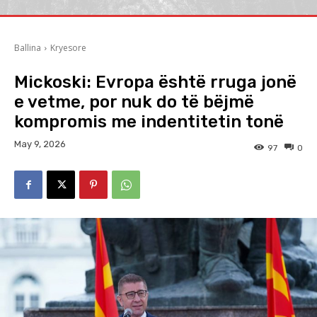
Ballina
Kryesore
Mickoski: Evropa është rruga jonë
e vetme, por nuk do të bëjmë
kompromis me indentitetin tonë
May 9, 2026
97
0