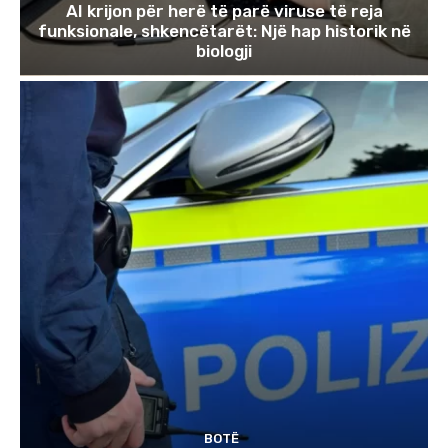
AI krijon për herë të parë viruse të reja
funksionale, shkencëtarët: Një hap historik në
biologji
BOTË