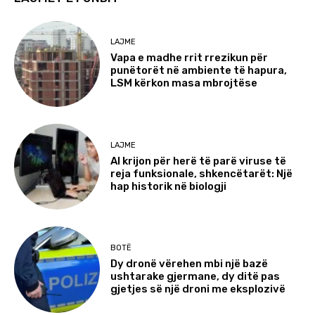
LAJME
Vapa e madhe rrit rrezikun për
punëtorët në ambiente të hapura,
LSM kërkon masa mbrojtëse
LAJME
AI krijon për herë të parë viruse të
reja funksionale, shkencëtarët: Një
hap historik në biologji
BOTË
Dy dronë vërehen mbi një bazë
ushtarake gjermane, dy ditë pas
gjetjes së një droni me eksplozivë