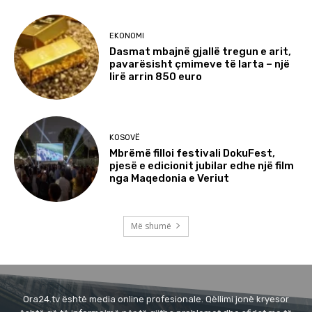
EKONOMI
Dasmat mbajnë gjallë tregun e arit,
pavarësisht çmimeve të larta – një
lirë arrin 850 euro
KOSOVË
Mbrëmë filloi festivali DokuFest,
pjesë e edicionit jubilar edhe një film
nga Maqedonia e Veriut
Më shumë
Ora24.tv është media online profesionale. Qëllimi jonë kryesor