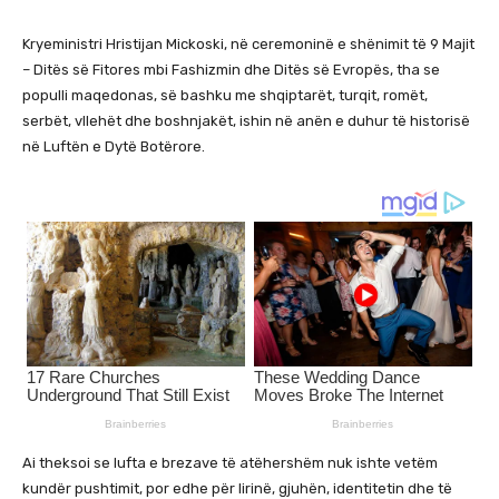
Kryeministri Hristijan Mickoski, në ceremoninë e shënimit të 9 Majit
– Ditës së Fitores mbi Fashizmin dhe Ditës së Evropës, tha se
populli maqedonas, së bashku me shqiptarët, turqit, romët,
serbët, vllehët dhe boshnjakët, ishin në anën e duhur të historisë
në Luftën e Dytë Botërore.
Ai theksoi se lufta e brezave të atëhershëm nuk ishte vetëm
kundër pushtimit, por edhe për lirinë, gjuhën, identitetin dhe të