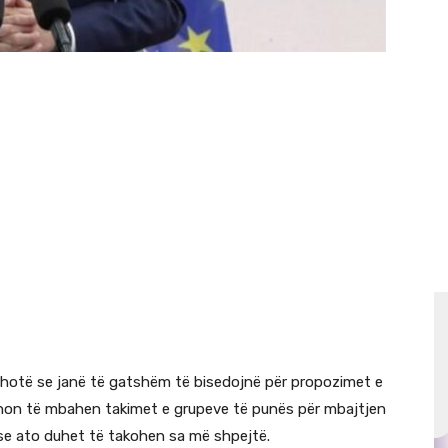
thotë se janë të gatshëm të bisedojnë për propozimet e
non të mbahen takimet e grupeve të punës për mbajtjen
se ato duhet të takohen sa më shpejtë.