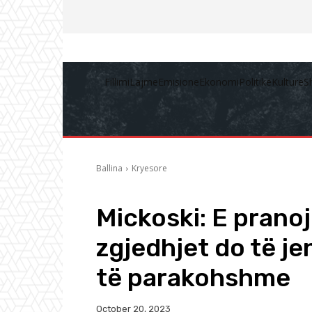
Fillimi
Lajme
Emisione
Ekonomi
Politikë
Kulturë
S
Ballina
Kryesore
Mickoski: E pranoj
zgjedhjet do të je
të parakohshme
October 20, 2023