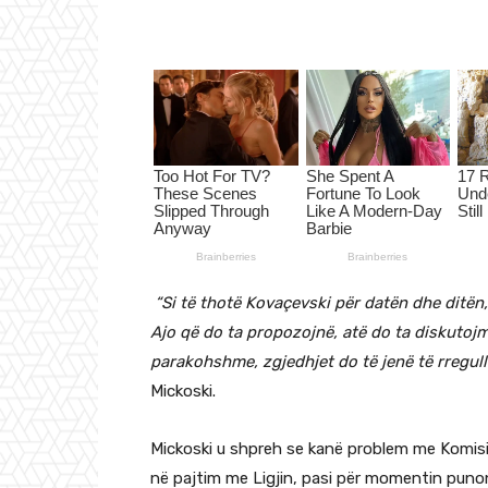
“Si të thotë Kovaçevski për datën dhe ditën
Ajo që do ta propozojnë, atë do ta diskutojmë
parakohshme, zgjedhjet do të jenë të rregull
Mickoski.
Mickoski u shpreh se kanë problem me Komision
në pajtim me Ligjin, pasi për momentin pun