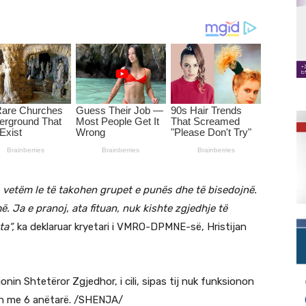
, vetëm le të takohen grupet e punës dhe të bisedojnë.
. Ja e pranoj, ata fituan, nuk kishte zgjedhje të
ta”,
ka deklaruar kryetari i VMRO-DPMNE-së, Hristijan
in Shtetëror Zgjedhor, i cili, sipas tij nuk funksionon
on me 6 anëtarë. /SHENJA/