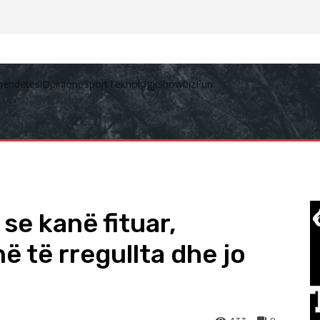
hëndetësi
Opinione
Sport
Teknologji
Showbiz
Fun
 se kanë fituar,
në të rregullta dhe jo