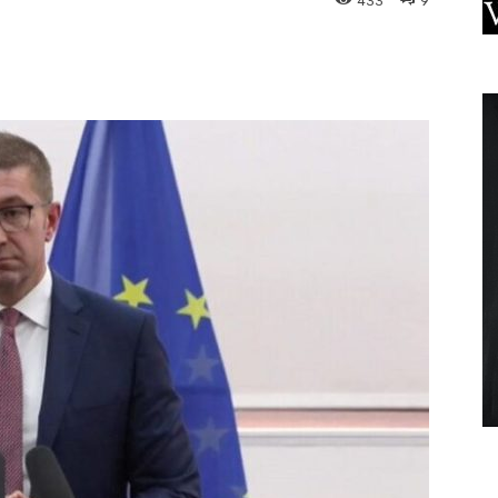
433
9