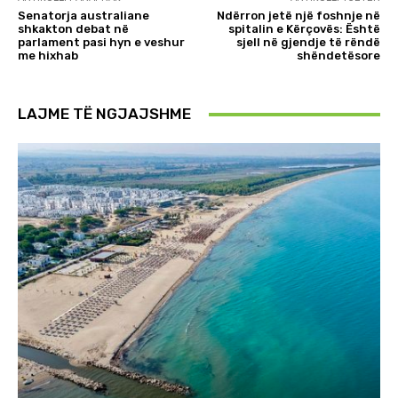
Senatorja australiane
Ndërron jetë një foshnje në
shkakton debat në
spitalin e Kërçovës: Është
parlament pasi hyn e veshur
sjell në gjendje të rëndë
me hixhab
shëndetësore
LAJME TË NGJAJSHME