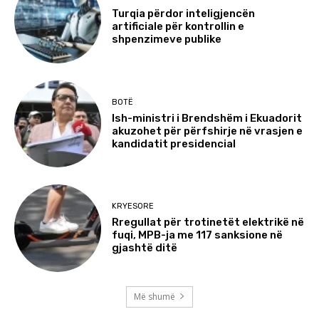
Turqia përdor inteligjencën
artificiale për kontrollin e
shpenzimeve publike
BOTË
Ish-ministri i Brendshëm i Ekuadorit
akuzohet për përfshirje në vrasjen e
kandidatit presidencial
KRYESORE
Rregullat për trotinetët elektrikë në
fuqi, MPB-ja me 117 sanksione në
gjashtë ditë
Më shumë