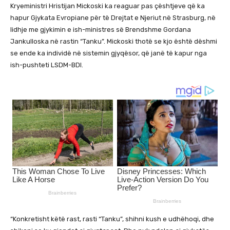
Kryeministri Hristijan Mickoski ka reaguar pas çështjeve që ka
hapur Gjykata Evropiane për të Drejtat e Njeriut në Strasburg, në
lidhje me gjykimin e ish-ministres së Brendshme Gordana
Jankulloska në rastin “Tanku”. Mickoski thotë se kjo është dëshmi
se ende ka individë në sistemin gjyqësor, që janë të kapur nga
ish-pushteti LSDM-BDI.
“Konkretisht këtë rast, rasti “Tanku”, shihni kush e udhëhoqi, dhe