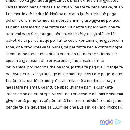
shikoni se ku gjendet ai gjyqtar sot. Dhe nuk ndalon ai gjykatës.
Tani i sulmon pensionistët. Për rritjen lineare të pensioneve, duan
t’ua marrin atë të drejtë. Ndërsa nga ana tjetër kërkojnë paga
dyfish, trefish më të mëdha, ndërsa shihni çfarë gjykime politike,
të penguara marrin, për fat të keq. Duhet të turpërohemi dhe të
skuqemi para Strasburgut, për shkak të këtyre gjykatësve të
pakët, do ta përsëris, që për fat të keq e kontaminojnë gjyqësorin
tonë, dhe prokurorëve të pakët, që për fat të keq e kontaminojnë
Prokurorinë tonë. Unë edhe njëherë do të them se reforma në
pjesën e gjyqësorit dhe prokurorisë janë absolutisht të
nevojshme, por reforma thelbësore, jo rritje të pagave. Jo rritje të
pagave për këta gjykatës që nuk e meritojnë as këtë pagë, që do
ta përsëris, është në mënyrë dramatike më e madhe se paga
mesatare në shtet. Kështu që absolutisht e kam lexuar këtë
informacion që erdhi nga Strasburgu dhe është dëshmi e sistemit
gjyqësor të penguar, që për fat të keq ende individë brenda janë
pengje të ish-qeverisë së LSDM-së dhe BDI-së”, deklaroi Mickoski.