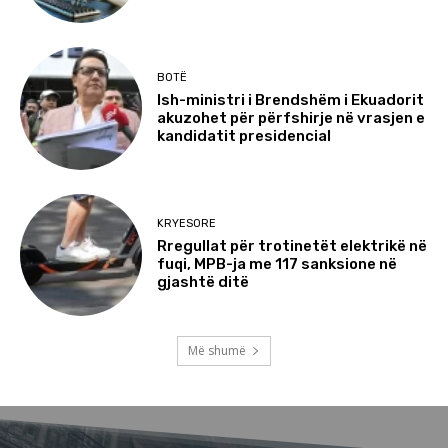
BOTË
Ish-ministri i Brendshëm i Ekuadorit
akuzohet për përfshirje në vrasjen e
kandidatit presidencial
KRYESORE
Rregullat për trotinetët elektrikë në
fuqi, MPB-ja me 117 sanksione në
gjashtë ditë
Më shumë