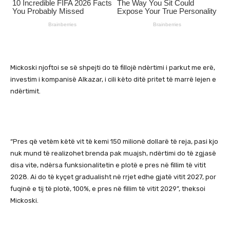
Mickoski njoftoi se së shpejti do të fillojë ndërtimi i parkut me erë,
investim i kompanisë Alkazar, i cili këto ditë pritet të marrë lejen e
ndërtimit.
“Pres që vetëm këtë vit të kemi 150 milionë dollarë të reja, pasi kjo
nuk mund të realizohet brenda pak muajsh, ndërtimi do të zgjasë
disa vite, ndërsa funksionalitetin e plotë e pres në fillim të vitit
2028. Ai do të kyçet gradualisht në rrjet edhe gjatë vitit 2027, por
fuqinë e tij të plotë, 100%, e pres në fillim të vitit 2029”, theksoi
Mickoski.