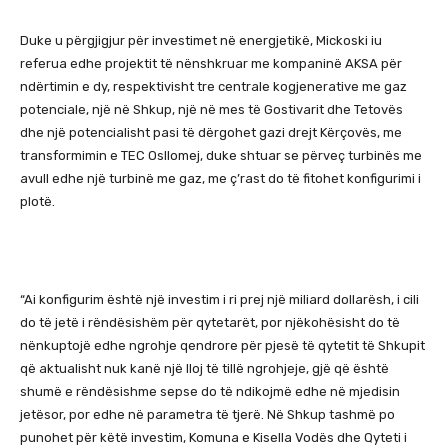
Duke u përgjigjur për investimet në energjetikë, Mickoski iu
referua edhe projektit të nënshkruar me kompaninë AKSA për
ndërtimin e dy, respektivisht tre centrale kogjenerative me gaz
potenciale, një në Shkup, një në mes të Gostivarit dhe Tetovës
dhe një potencialisht pasi të dërgohet gazi drejt Kërçovës, me
transformimin e TEC Osllomej, duke shtuar se përveç turbinës me
avull edhe një turbinë me gaz, me ç’rast do të fitohet konfigurimi i
plotë.
“Ai konfigurim është një investim i ri prej një miliard dollarësh, i cili
do të jetë i rëndësishëm për qytetarët, por njëkohësisht do të
nënkuptojë edhe ngrohje qendrore për pjesë të qytetit të Shkupit
që aktualisht nuk kanë një lloj të tillë ngrohjeje, gjë që është
shumë e rëndësishme sepse do të ndikojmë edhe në mjedisin
jetësor, por edhe në parametra të tjerë. Në Shkup tashmë po
punohet për këtë investim, Komuna e Kisella Vodës dhe Qyteti i