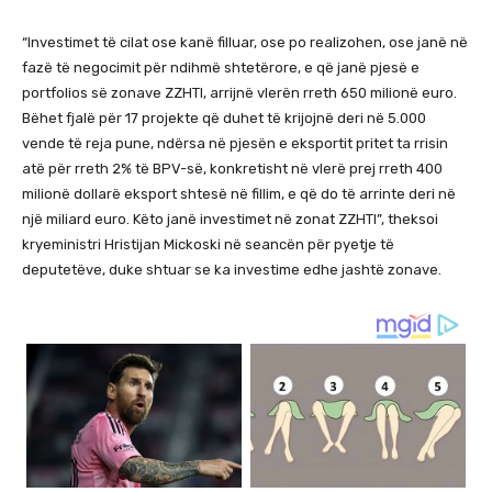
“Investimet të cilat ose kanë filluar, ose po realizohen, ose janë në
fazë të negocimit për ndihmë shtetërore, e që janë pjesë e
portfolios së zonave ZZHTI, arrijnë vlerën rreth 650 milionë euro.
Bëhet fjalë për 17 projekte që duhet të krijojnë deri në 5.000
vende të reja pune, ndërsa në pjesën e eksportit pritet ta rrisin
atë për rreth 2% të BPV-së, konkretisht në vlerë prej rreth 400
milionë dollarë eksport shtesë në fillim, e që do të arrinte deri në
një miliard euro. Këto janë investimet në zonat ZZHTI”, theksoi
kryeministri Hristijan Mickoski në seancën për pyetje të
deputetëve, duke shtuar se ka investime edhe jashtë zonave.