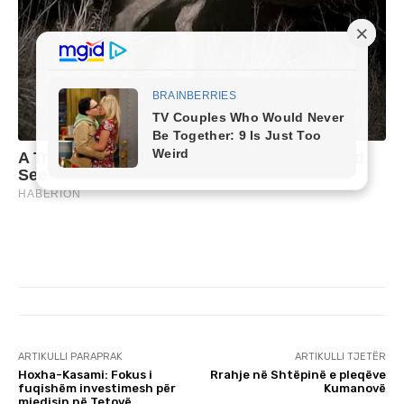
ARTIKULLI PARAPRAK
ARTIKULLI TJETËR
Hoxha-Kasami: Fokus i
Rrahje në Shtëpinë e pleqëve
fuqishëm investimesh për
Kumanovë
mjedisin në Tetovë