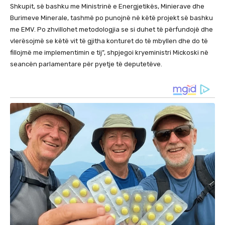
Shkupit, së bashku me Ministrinë e Energjetikës, Minierave dhe
Burimeve Minerale, tashmë po punojnë në këtë projekt së bashku
me EMV. Po zhvillohet metodologjia se si duhet të përfundojë dhe
vlerësojmë se këtë vit të gjitha konturet do të mbyllen dhe do të
fillojmë me implementimin e tij”, shpjegoi kryeministri Mickoski në
seancën parlamentare për pyetje të deputetëve.