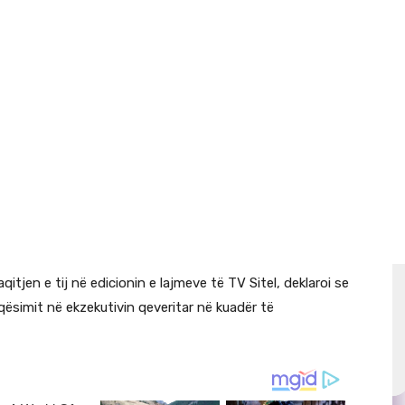
qitjen e tij në edicionin e lajmeve të TV Sitel, deklaroi se
ësimit në ekzekutivin qeveritar në kuadër të