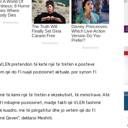
, VLEN pretendon të ketë një të tretën e posteve
ëm që do t’i ruajë pozicionet aktuale, por synon t’i
 të kemi një të tretën e ekzekutivit, të ministrave. Atë
t’i mbajmë pozicionet, madje fakti që VLEN tashmë
 kuadro, më të përgatitur dhe jo vetëm që do t’i
ë Qeveri”, deklaroi Mexhiti.