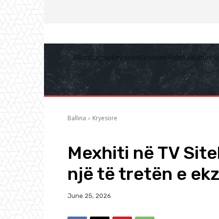
Fillimi
Lajme
Emisione
Ekonomi
Politikë
Kulturë
S
Ballina
Kryesore
Mexhiti në TV Sit
një të tretën e ek
June 25, 2026