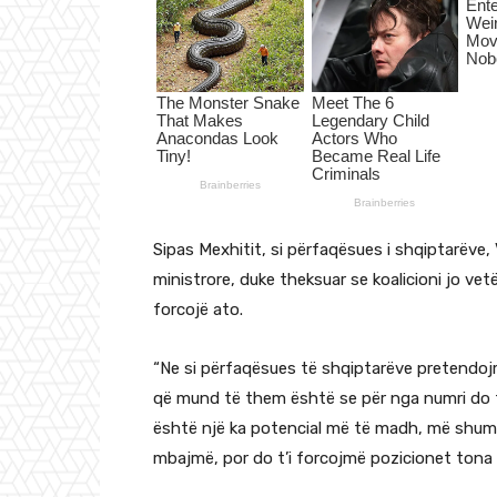
Sipas Mexhitit, si përfaqësues i shqiptarëve
ministrore, duke theksuar se koalicioni jo vet
forcojë ato.
“Ne si përfaqësues të shqiptarëve pretendojmë
që mund të them është se për nga numri do 
është një ka potencial më të madh, më shumë
mbajmë, por do t’i forcojmë pozicionet tona n