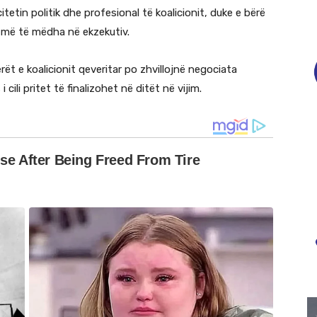
acitetin politik dhe profesional të koalicionit, duke e bërë
i më të mëdha në ekzekutiv.
ët e koalicionit qeveritar po zhvillojnë negociata
 cili pritet të finalizohet në ditët në vijim.