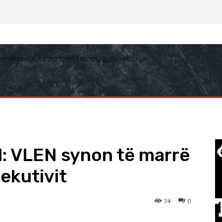
hëndetësi
Opinione
Sport
Teknologji
Showbiz
Fun
el: VLEN synon të marrë
zekutivit
74
0