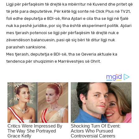
Ligji për përfaqësim të drejtë ka mbërritur në Kuvend dhe pritet që
të jetë para deputetëve. Për këtë ligj sonte në Click Plus në TV21,
foli edhe deputetja e BDI-së, Rina Ajdari e cila tha se ligji në fjalë
nuk ka peshë juridike, por siç tha është eksperiment politik. Ajdari
mes tjerash potencoi se ligji për përfaqësim të drejtë nuk e
zëvendëson balancuesin, pasi që siç bëri të ditur ligji nuk
parasheh sanksione.
Mes tjerash, deputetja e BDI-së, tha se Qeveria aktuale ka
tendenca për shuqizimin e Marrëveshjes së Ohrit.