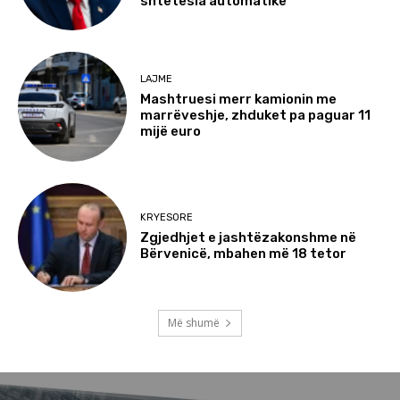
shtetësia automatike
LAJME
Mashtruesi merr kamionin me
marrëveshje, zhduket pa paguar 11
mijë euro
KRYESORE
Zgjedhjet e jashtëzakonshme në
Bërvenicë, mbahen më 18 tetor
Më shumë