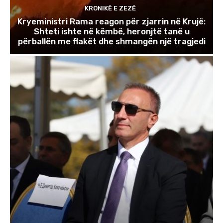
KRONIKË E ZEZË
Kryeministri Rama reagon për zjarrin në Krujë:
Shteti ishte në këmbë, heronjtë tanë u
përballën me flakët dhe shmangën një tragjedi