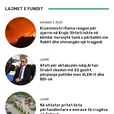
LAJMET E FUNDIT
KRONIKË E ZEZË
Kryeministri Rama reagon për
zjarrin në Krujë: Shteti ishte në
këmbë, heronjtë tanë u përballën me
flakët dhe shmangën një tragjedi
LAJME
Afati për aktakuzën ndaj Artan
Grubit skadon më 22 gusht,
përplasje politike mes VLEN-it dhe
BDI-së
LAJME
Në shtator pritet lista
përfundimtare e emrave të rrugëve