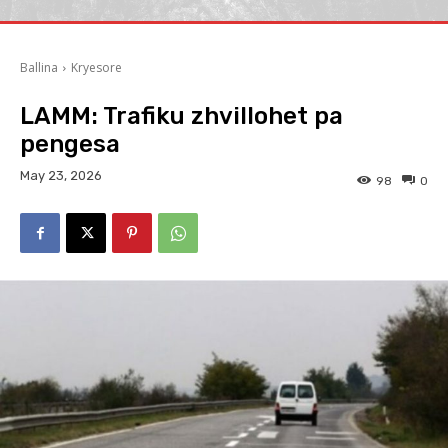
Ballina
Kryesore
LAMM: Trafiku zhvillohet pa
pengesa
May 23, 2026
98
0