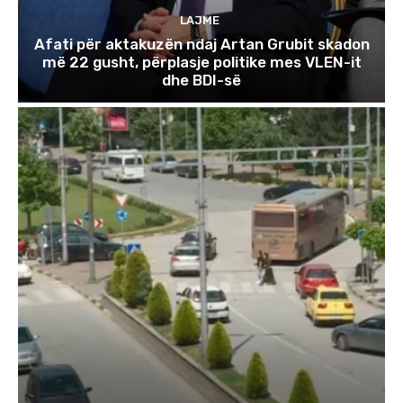
LAJME
Afati për aktakuzën ndaj Artan Grubit skadon
më 22 gusht, përplasje politike mes VLEN-it
dhe BDI-së