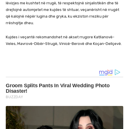
lëvizjes me kushtet në rrugë, të respektojnë sinjalistikën dhe të
drejtojnë automjetet me kujdes të shtuar, veçanërisht në rrugët
që kalojnë nëpër lugina dhe gryka, ku ekziston rreziku për
rrëshqitje dheu.
Kujdes i veçantë rekomandohet në akset rrugore Katllanovë-
Veles, Mavrovë-Dibër-Strugë, Vinicë-Berovë dhe Koçan-Dellçevë.