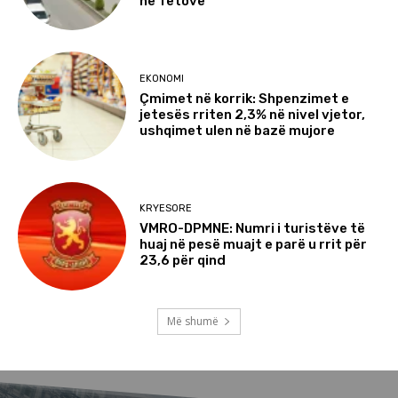
në Tetovë
EKONOMI
Çmimet në korrik: Shpenzimet e
jetesës rriten 2,3% në nivel vjetor,
ushqimet ulen në bazë mujore
KRYESORE
VMRO-DPMNE: Numri i turistëve të
huaj në pesë muajt e parë u rrit për
23,6 për qind
Më shumë