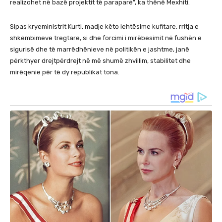
realizohet në bazë projektit të paraparë”, ka thënë Mexhiti.
Sipas kryeministrit Kurti, madje këto lehtësime kufitare, rritja e
shkëmbimeve tregtare, si dhe forcimi i mirëbesimit në fushën e
sigurisë dhe të marrëdhënieve në politikën e jashtme, janë
përkthyer drejtpërdrejt në më shumë zhvillim, stabilitet dhe
mirëqenie për të dy republikat tona.