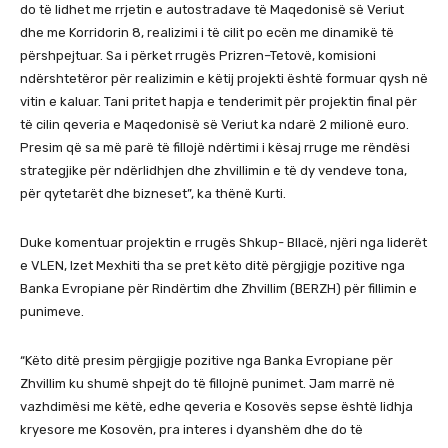
do të lidhet me rrjetin e autostradave të Maqedonisë së Veriut
dhe me Korridorin 8, realizimi i të cilit po ecën me dinamikë të
përshpejtuar. Sa i përket rrugës Prizren–Tetovë, komisioni
ndërshtetëror për realizimin e këtij projekti është formuar qysh në
vitin e kaluar. Tani pritet hapja e tenderimit për projektin final për
të cilin qeveria e Maqedonisë së Veriut ka ndarë 2 milionë euro.
Presim që sa më parë të fillojë ndërtimi i kësaj rruge me rëndësi
strategjike për ndërlidhjen dhe zhvillimin e të dy vendeve tona,
për qytetarët dhe bizneset”, ka thënë Kurti.
Duke komentuar projektin e rrugës Shkup- Bllacë, njëri nga liderët
e VLEN, Izet Mexhiti tha se pret këto ditë përgjigje pozitive nga
Banka Evropiane për Rindërtim dhe Zhvillim (BERZH) për fillimin e
punimeve.
“Këto ditë presim përgjigje pozitive nga Banka Evropiane për
Zhvillim ku shumë shpejt do të fillojnë punimet. Jam marrë në
vazhdimësi me këtë, edhe qeveria e Kosovës sepse është lidhja
kryesore me Kosovën, pra interes i dyanshëm dhe do të