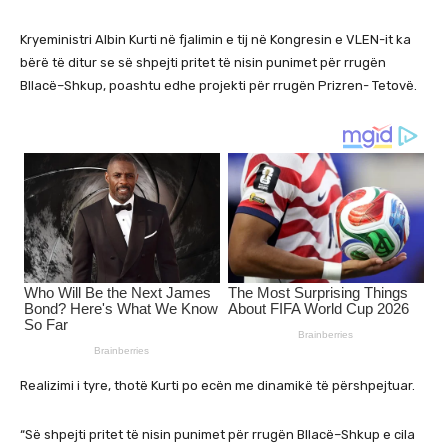
Kryeministri Albin Kurti në fjalimin e tij në Kongresin e VLEN-it ka
bërë të ditur se së shpejti pritet të nisin punimet për rrugën
Bllacë–Shkup, poashtu edhe projekti për rrugën Prizren- Tetovë.
Realizimi i tyre, thotë Kurti po ecën me dinamikë të përshpejtuar.
“Së shpejti pritet të nisin punimet për rrugën Bllacë–Shkup e cila