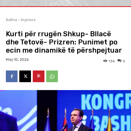
Ballina
Kryesore
Kurti për rrugën Shkup- Bllacë
dhe Tetovë- Prizren: Punimet po
ecin me dinamikë të përshpejtuar
May 10, 2026
136
0