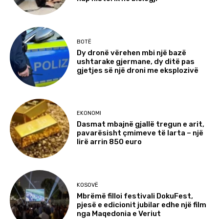
BOTË
Dy dronë vërehen mbi një bazë
ushtarake gjermane, dy ditë pas
gjetjes së një droni me eksplozivë
EKONOMI
Dasmat mbajnë gjallë tregun e arit,
pavarësisht çmimeve të larta – një
lirë arrin 850 euro
KOSOVË
Mbrëmë filloi festivali DokuFest,
pjesë e edicionit jubilar edhe një film
nga Maqedonia e Veriut