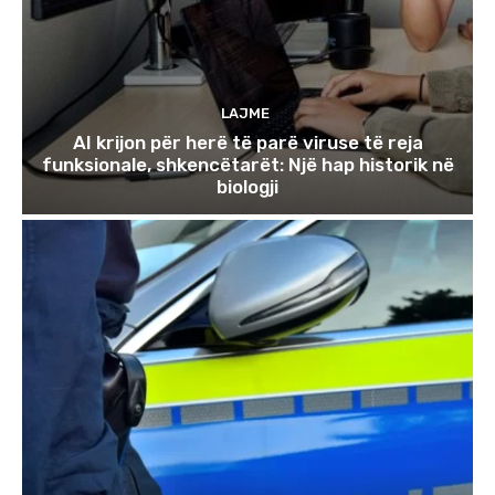
LAJME
AI krijon për herë të parë viruse të reja
funksionale, shkencëtarët: Një hap historik në
biologji