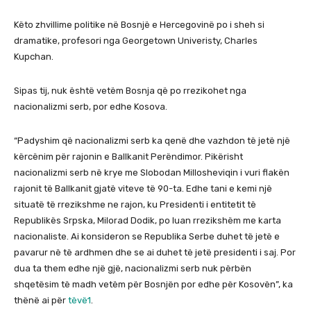
Këto zhvillime politike në Bosnjë e Hercegovinë po i sheh si
dramatike, profesori nga Georgetown Univeristy, Charles
Kupchan.
Sipas tij, nuk është vetëm Bosnja që po rrezikohet nga
nacionalizmi serb, por edhe Kosova.
“Padyshim që nacionalizmi serb ka qenë dhe vazhdon të jetë një
kërcënim për rajonin e Ballkanit Perëndimor. Pikërisht
nacionalizmi serb në krye me Slobodan Millosheviqin i vuri flakën
rajonit të Ballkanit gjatë viteve të 90-ta. Edhe tani e kemi një
situatë të rrezikshme ne rajon, ku Presidenti i entitetit të
Republikës Srpska, Milorad Dodik, po luan rrezikshëm me karta
nacionaliste. Ai konsideron se Republika Serbe duhet të jetë e
pavarur në të ardhmen dhe se ai duhet të jetë presidenti i saj. Por
dua ta them edhe një gjë, nacionalizmi serb nuk përbën
shqetësim të madh vetëm për Bosnjën por edhe për Kosovën”, ka
thënë ai për
tëvë1
.