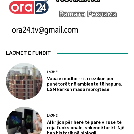
LAJMET E FUNDIT
LAJME
Vapa e madhe rrit rrezikun për
punëtorët në ambiente të hapura,
LSM kërkon masa mbrojtëse
LAJME
AI krijon për herë të parë viruse të
reja funksionale, shkencëtarët: Një
hap historik në biologji