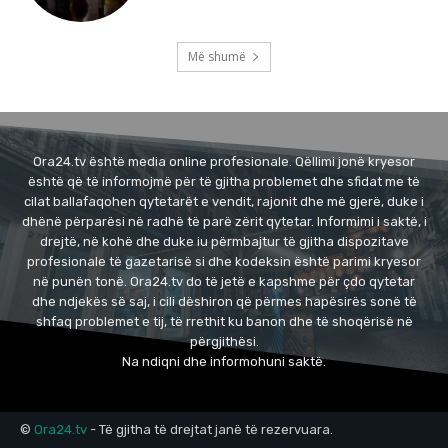
Më shumë
Ora24.tv është media online profesionale. Qëllimi jonë kryesor
është që të informojmë për të gjitha problemet dhe sfidat me të
cilat ballafaqohen qytetarët e vendit, rajonit dhe më gjerë, duke i
dhënë përparësi në radhë të parë zërit qytetar. Informimi i saktë, i
drejtë, në kohë dhe duke iu përmbajtur të gjitha dispozitave
profesionale të gazetarisë si dhe kodeksin është parimi kryesor
në punën tonë. Ora24.tv do të jetë e kapshme për çdo qytetar
dhe ndjekës së saj, i cili dëshiron që përmes hapësirës sonë të
shfaq problemet e tij, të rrethit ku banon dhe të shoqërisë në
përgjithësi.
Na ndiqni dhe informohuni saktë.
©
Ora24.tv
- Të gjitha të drejtat janë të rezervuara.