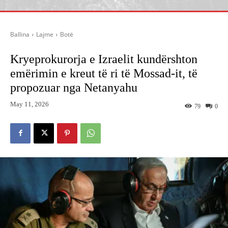
Ballina
Lajme
Botë
Kryeprokurorja e Izraelit kundërshton
emërimin e kreut të ri të Mossad-it, të
propozuar nga Netanyahu
May 11, 2026
79
0