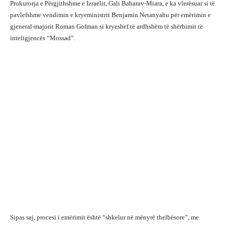
Prokurorja e Përgjithshme e Izraelit, Gali Baharav-Miara, e ka vlerësuar si të
pavlefshme vendimin e kryeministrit Benjamin Netanyahu për emërimin e
gjeneral-majorit Roman Gofman si kryeshef të ardhshëm të shërbimit të
inteligjencës “Mossad”.
Sipas saj, procesi i emërimit është “shkelur në mënyrë thelbësore”, me