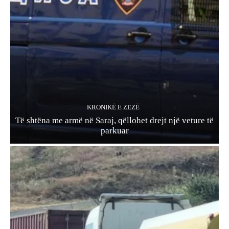
KRONIKË E ZEZË
Të shtëna me armë në Saraj, qëllohet drejt një veture të
parkuar