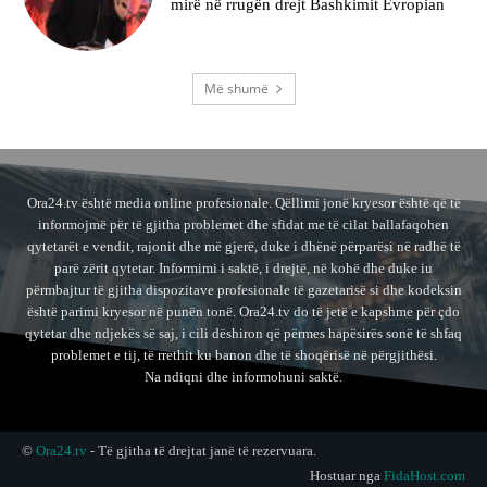
mirë në rrugën drejt Bashkimit Evropian
Më shumë
Ora24.tv është media online profesionale. Qëllimi jonë kryesor është që të
informojmë për të gjitha problemet dhe sfidat me të cilat ballafaqohen
qytetarët e vendit, rajonit dhe më gjerë, duke i dhënë përparësi në radhë të
parë zërit qytetar. Informimi i saktë, i drejtë, në kohë dhe duke iu
përmbajtur të gjitha dispozitave profesionale të gazetarisë si dhe kodeksin
është parimi kryesor në punën tonë. Ora24.tv do të jetë e kapshme për çdo
qytetar dhe ndjekës së saj, i cili dëshiron që përmes hapësirës sonë të shfaq
problemet e tij, të rrethit ku banon dhe të shoqërisë në përgjithësi.
Na ndiqni dhe informohuni saktë.
©
Ora24.tv
- Të gjitha të drejtat janë të rezervuara.
Hostuar nga
FidaHost.com