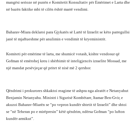
mangësi serioze në punën e Komitetit Konsultativ për Emërimet e Larta dhe
në bazën faktike mbi të cilën është marrë vendimi.
Baharav-Miara deklaroi para Gjykatës së Lartë të Izraelit se këto parregullsi
janë të mjaftueshme për anulimin e vendimit të kryeministrit.
Komiteti për emërime të larta, me shumicë votash, kishte vendosur që
Gofman të emërohej kreu i shërbimit të inteligjencës izraelite Mossad, me
një mandat pesëvjeçar që pritet të nisë më 2 qershor.
Qëndrimi i prokurores shkaktoi reagime të ashpra nga aleatët e Netanyahut
Benjamin Netanyahu. Ministri i Sigurisë Kombëtare, Itamar Ben-Gvir, e
akuzoi Baharav-Miarën se “po vepron kundër shtetit të Izraelit” dhe shtoi
se “në Teheran po e mirëpresin” këtë qëndrim, ndërsa Gofman “po lufton
kundër armikut”.