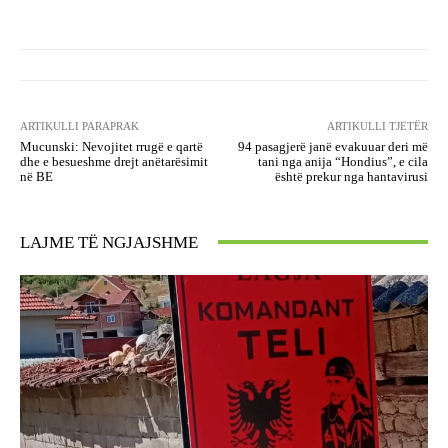
ARTIKULLI PARAPRAK
ARTIKULLI TJETËR
Mucunski: Nevojitet rrugë e qartë
94 pasagjerë janë evakuuar deri më
dhe e besueshme drejt anëtarësimit
tani nga anija “Hondius”, e cila
në BE
është prekur nga hantavirusi
LAJME TË NGJAJSHME