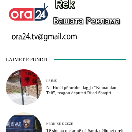
LAJMET E FUNDIT
LAJME
Në Hotël përurohet lagjja “Komandant
Teli”, reagon deputeti Rijad Shaqiri
KRONIKË E ZEZË
Të shtëna me armë në Saraj, qëllohet drejt