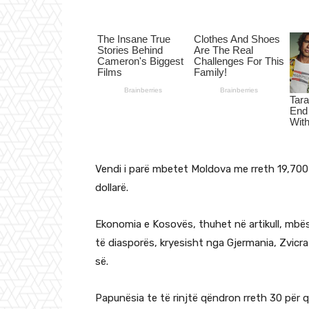
Vendi i parë mbetet Moldova me rreth 19,700 
dollarë.
Ekonomia e Kosovës, thuhet në artikull, mbë
të diasporës, kryesisht nga Gjermania, Zvicra 
së.
Papunësia te të rinjtë qëndron rreth 30 për 