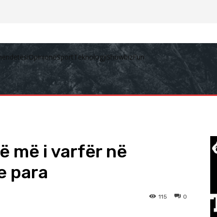
hëndetësi
Opinione
Sport
Teknologji
Showbiz
Fun
ë më i varfër në
e para
115
0