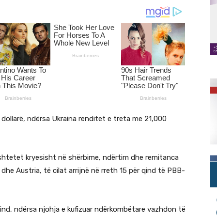
dollarë, ndërsa Ukraina renditet e treta me 21,000
shtetet kryesisht në shërbime, ndërtim dhe remitanca
dhe Austria, të cilat arrijnë në rreth 15 për qind të PBB-
qind, ndërsa njohja e kufizuar ndërkombëtare vazhdon të