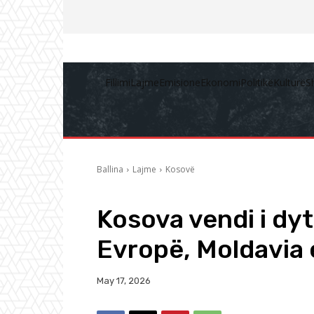
Fillimi
Lajme
Emisione
Ekonomi
Politikë
Kulturë
S
Ballina
Lajme
Kosovë
Kosova vendi i dyt
Evropë, Moldavia 
May 17, 2026