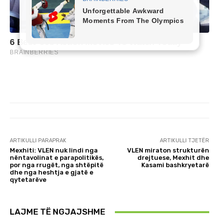
ARTIKULLI PARAPRAK
ARTIKULLI TJETËR
Mexhiti: VLEN nuk lindi nga
VLEN miraton strukturën
nëntavolinat e parapolitikës,
drejtuese, Mexhit dhe
por nga rrugët, nga shtëpitë
Kasami bashkryetarë
dhe nga heshtja e gjatë e
qytetarëve
LAJME TË NGJAJSHME