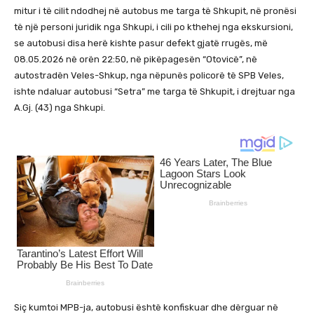
mitur i të cilit ndodhej në autobus me targa të Shkupit, në pronësi
të një personi juridik nga Shkupi, i cili po kthehej nga ekskursioni,
se autobusi disa herë kishte pasur defekt gjatë rrugës, më
08.05.2026 në orën 22:50, në pikëpagesën “Otovicë”, në
autostradën Veles-Shkup, nga nëpunës policorë të SPB Veles,
ishte ndaluar autobusi “Setra” me targa të Shkupit, i drejtuar nga
A.Gj. (43) nga Shkupi.
Siç kumtoi MPB-ja, autobusi është konfiskuar dhe dërguar në