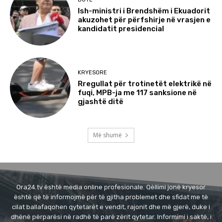
Ish-ministri i Brendshëm i Ekuadorit
akuzohet për përfshirje në vrasjen e
kandidatit presidencial
KRYESORE
Rregullat për trotinetët elektrikë në
fuqi, MPB-ja me 117 sanksione në
gjashtë ditë
Më shumë
Ora24.tv është media online profesionale. Qëllimi jonë kryesor
është që të informojmë për të gjitha problemet dhe sfidat me të
cilat ballafaqohen qytetarët e vendit, rajonit dhe më gjerë, duke i
dhënë përparësi në radhë të parë zërit qytetar. Informimi i saktë, i