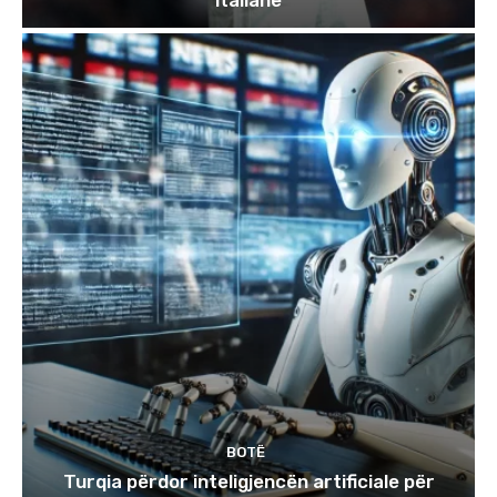
BOTË
Turqia përdor inteligjencën artificiale për