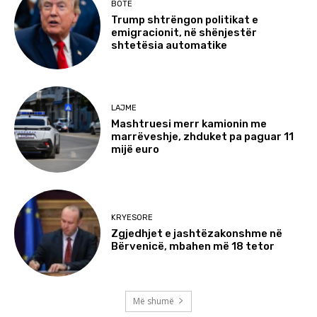
BOTË
Trump shtrëngon politikat e
emigracionit, në shënjestër
shtetësia automatike
LAJME
Mashtruesi merr kamionin me
marrëveshje, zhduket pa paguar 11
mijë euro
KRYESORE
Zgjedhjet e jashtëzakonshme në
Bërvenicë, mbahen më 18 tetor
Më shumë