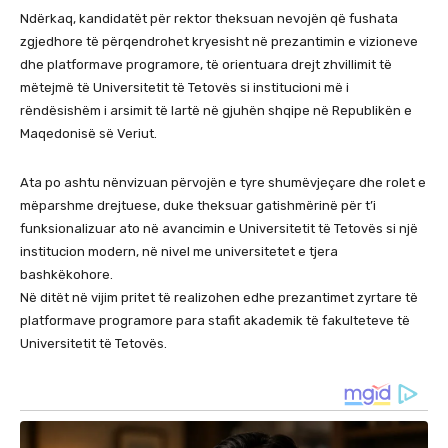
Ndërkaq, kandidatët për rektor theksuan nevojën që fushata
zgjedhore të përqendrohet kryesisht në prezantimin e vizioneve
dhe platformave programore, të orientuara drejt zhvillimit të
mëtejmë të Universitetit të Tetovës si institucioni më i
rëndësishëm i arsimit të lartë në gjuhën shqipe në Republikën e
Maqedonisë së Veriut.
Ata po ashtu nënvizuan përvojën e tyre shumëvjeçare dhe rolet e
mëparshme drejtuese, duke theksuar gatishmërinë për t’i
funksionalizuar ato në avancimin e Universitetit të Tetovës si një
institucion modern, në nivel me universitetet e tjera
bashkëkohore.
Në ditët në vijim pritet të realizohen edhe prezantimet zyrtare të
platformave programore para stafit akademik të fakulteteve të
Universitetit të Tetovës.