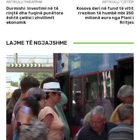
ARTIKULLI PARAPRAK
ARTIKULLI TJETËR
Durmishi: Investimi në të
Kosova deri në fund të vitit
rinjtë dhe fuqinë punëtore
rrezikon të humbë mbi 250
është çelësi i zhvillimit
milionë euro nga Plani i
ekonomik
Rritjes
LAJME TË NGJAJSHME