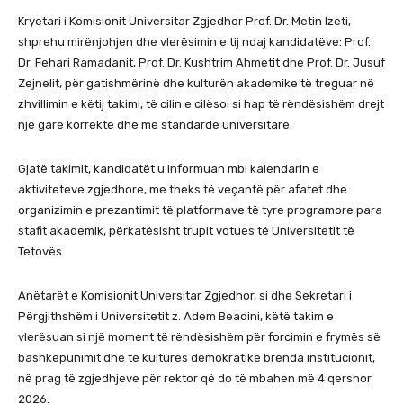
Kryetari i Komisionit Universitar Zgjedhor Prof. Dr. Metin Izeti,
shprehu mirënjohjen dhe vlerësimin e tij ndaj kandidatëve: Prof.
Dr. Fehari Ramadanit, Prof. Dr. Kushtrim Ahmetit dhe Prof. Dr. Jusuf
Zejnelit, për gatishmërinë dhe kulturën akademike të treguar në
zhvillimin e këtij takimi, të cilin e cilësoi si hap të rëndësishëm drejt
një gare korrekte dhe me standarde universitare.
Gjatë takimit, kandidatët u informuan mbi kalendarin e
aktiviteteve zgjedhore, me theks të veçantë për afatet dhe
organizimin e prezantimit të platformave të tyre programore para
stafit akademik, përkatësisht trupit votues të Universitetit të
Tetovës.
Anëtarët e Komisionit Universitar Zgjedhor, si dhe Sekretari i
Përgjithshëm i Universitetit z. Adem Beadini, këtë takim e
vlerësuan si një moment të rëndësishëm për forcimin e frymës së
bashkëpunimit dhe të kulturës demokratike brenda institucionit,
në prag të zgjedhjeve për rektor që do të mbahen më 4 qershor
2026.