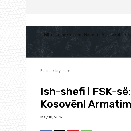
Fillimi
Lajme
Emisione
Ekonomi
Politikë
Kulturë
S
Ballina
Kryesore
Ish-shefi i FSK-s
Kosovën! Armatim
May 10, 2026