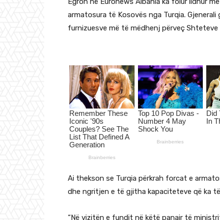
Egron në Euronews Albania ka folur lidhur m
armatosura të Kosovës nga Turqia. Gjenerali gj
furnizuesve më të mëdhenj përveç Shteteve 
Ai thekson se Turqia përkrah forcat e armato
dhe ngritjen e të gjitha kapaciteteve që ka 
“Në vizitën e fundit në këtë panair të ministr