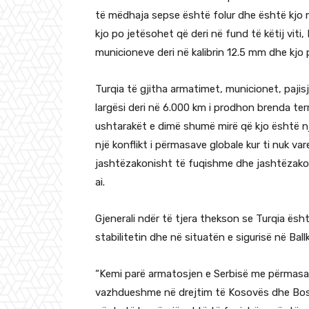
të mëdhaja sepse është folur dhe është kjo 
kjo po jetësohet që deri në fund të këtij viti
municioneve deri në kalibrin 12.5 mm dhe kjo 
Turqia të gjitha armatimet, municionet, pajis
largësi deri në 6.000 km i prodhon brenda terr
ushtarakët e dimë shumë mirë që kjo është nj
një konflikt i përmasave globale kur ti nuk v
jashtëzakonisht të fuqishme dhe jashtëzakoni
ai.
Gjenerali ndër të tjera thekson se Turqia ësh
stabilitetin dhe në situatën e sigurisë në Bal
“Kemi parë armatosjen e Serbisë me përmasa
vazhdueshme në drejtim të Kosovës dhe Bosn