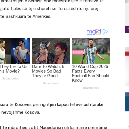
e armatosjen e Serbisë dhe mbështetjen e forcave të
atë fjalës së tij u shpreh se Turqia është një prej
të Bashkuara të Amerikës.
sura të Kosovës për ngritjen kapaciteteve ushtarake
të nevojshme Kosova.
it të mbrojtjes zotit Maqedonsi i cili ka marrë premtime