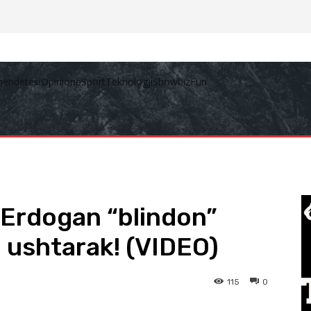
hëndetësi
Opinione
Sport
Teknologji
Showbiz
Fun
ë:Erdogan “blindon”
 ushtarak! (VIDEO)
115
0