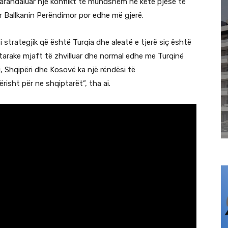
parandaluar një konflikt të mundshëm në këtë pjesë të
r Ballkanin Perëndimor por edhe më gjerë.
strategjik që është Turqia dhe aleatë e tjerë siç është
htarake mjaft të zhvilluar dhe normal edhe me Turqinë
, Shqipëri dhe Kosovë ka një rëndësi të
isht për ne shqiptarët”, tha ai.