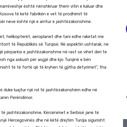
marrëveshje është nënshkruar them vitin e kaluar dhe
, Kosova të ketë fabrikën e vet të prodhimit të
për neve është një e arritur e jashtëzakonshme.
jet, helikopterët, aeroplanet dhe tani edhe raketat me
itorit të Republikës së Turqisë. Në aspektin ushtarak, ne
ë përparësi e jashtëzakonshme në rast se vihet deri te
aresh nga askush për asgjë dhe kjo Turqinë e bën
sht të të fortë që të kryhen të gjitha detyrimet”, tha
të duke luajtur një rol të jashtëzakonshëm edhe në
lkanin Perëndimor.
 të jashtëzakonshme. Kërcënimet e Serbisë janë të
jë Hercegovinës dhe në këtë drejtim Turqia sigurisht