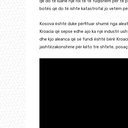
që do të luanë një rol të të fuqishëm për të 
botës që do të ishte katastrofal jo vetëm pë
Kosova është duke përfituar shumë nga aleati 
Kroacia që sepse edhe ajo ka një industri us
dhe kjo aleanca që së fundi është bërë Kroaci
jashtëzakonshme për këto tre shtete, posaçër