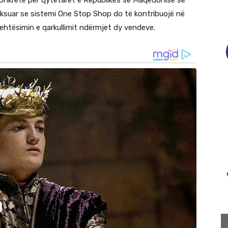
e konkrete për qytetarët e Republikës së Maqedonisë së
eksuar se sistemi One Stop Shop do të kontribuojë në
lehtësimin e qarkullimit ndërmjet dy vendeve.