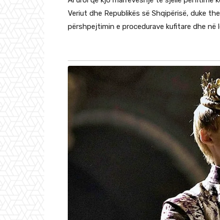
Ai uroi që kjo marrëveshje të sjellë përfitim
Veriut dhe Republikës së Shqipërisë, duke th
përshpejtimin e procedurave kufitare dhe në 