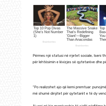
Përmes një statusi në rrjetet sociale, Iseni 
për lehtësimin e lëvizjes së qytetarëve dhe p
“Po realizohet ajo që kemi premtuar: punojmë 
më shumë dinjitet për qytetarët e të dy vende