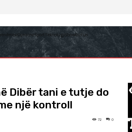
hëndetësi
Opinione
Sport
Teknologji
Showbiz
Fun
në Dibër tani e tutje do
me një kontroll
72
0