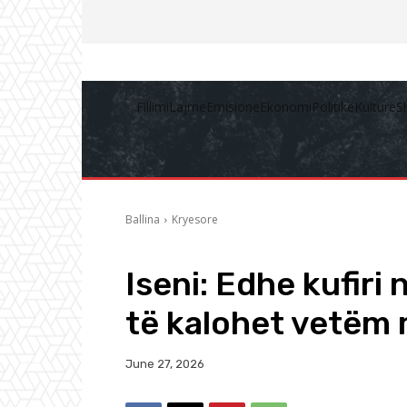
Fillimi
Lajme
Emisione
Ekonomi
Politikë
Kulturë
S
Ballina
Kryesore
Iseni: Edhe kufiri 
të kalohet vetëm 
June 27, 2026