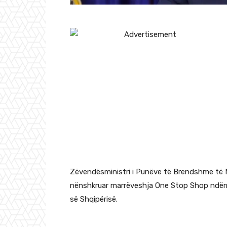
Zëvendësministri i Punëve të Brendshme të Ma
nënshkruar marrëveshja One Stop Shop ndërm
së Shqipërisë.