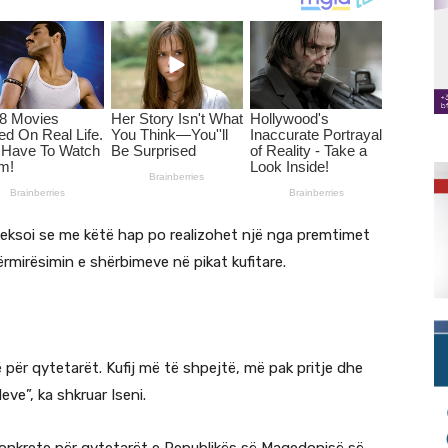
theksoi se me këtë hap po realizohet një nga premtimet
ërmirësimin e shërbimeve në pikat kufitare.
për qytetarët. Kufij më të shpejtë, më pak pritje dhe
ve”, ka shkruar Iseni.