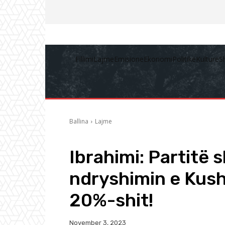
Fillimi
Lajme
Emisione
Ekonomi
Politikë
Kulturë
S
Ballina
Lajme
Ibrahimi: Partitë 
ndryshimin e Kush
20%-shit!
November 3, 2023