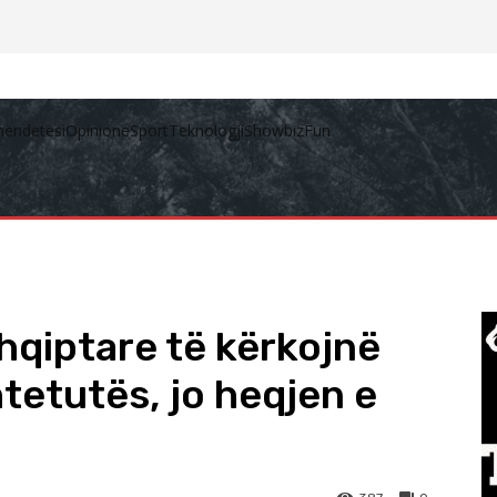
hëndetësi
Opinione
Sport
Teknologji
Showbiz
Fun
shqiptare të kërkojnë
tetutës, jo heqjen e