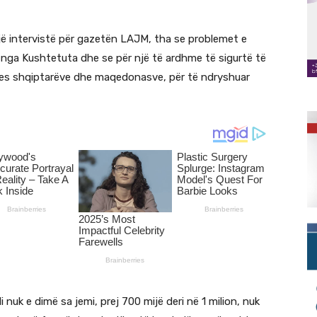
jë intervistë për gazetën LAJM, tha se problemet e
 nga Kushtetuta dhe se për një të ardhme të sigurtë të
 mes shqiptarëve dhe maqedonasve, për të ndryshuar
ili nuk e dimë sa jemi, prej 700 mijë deri në 1 milion, nuk