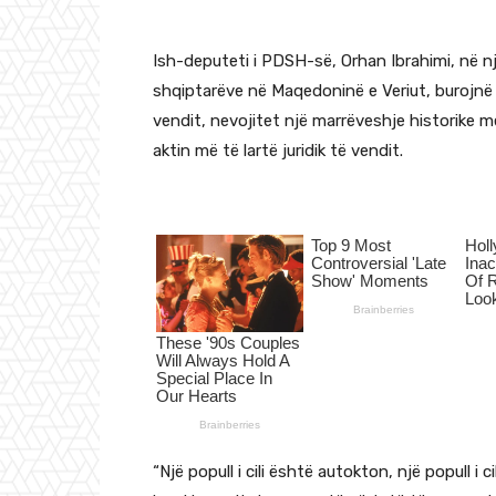
Ish-deputeti i PDSH-së, Orhan Ibrahimi, në n
shqiptarëve në Maqedoninë e Veriut, burojnë
vendit, nevojitet një marrëveshje historike
aktin më të lartë juridik të vendit.
“Një popull i cili është autokton, një popull i c