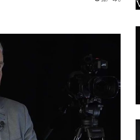
387
0