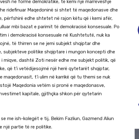
 vesh në formë demokratike, të kemi një marrëveshje
dhe ridefinuar Maqedoninë si shtet të maqedonasve dhe
 përfshirë edhe shtetet në rajon këtu që i kemi afër,
ulluar mbi bazat e parimit të demokracisë konsesuale. Po
atim i demokracisë konsesuale në Kushtetutë, nuk ka
ojnë, të thirren se ne jemi subjekt shqiptar dhe
, subjekteve politike shqiptare i mungon koncepti dhe
 i miqve, dashtë Zoti nesër edhe me subjekt politik, që
ike, që t’i vetëdijesojmë një herë qytetarët shqiptar,
maqedonasit, t’i ulim në karrikë që tu themi se nuk
stojë Maqedonia vetëm si pronë e maqedonasve,
investimet kapitale, gjithçka shkon për qytetarin
i se me ish-kolegët e tij, Bekim Fazliun, Gazmend Aliun
një partie të re politike.