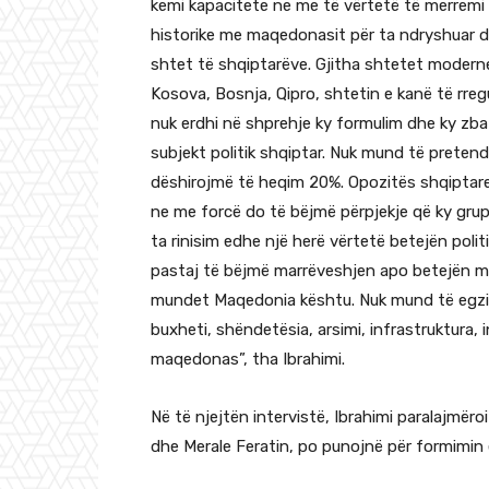
kemi kapacitete ne me të vërtetë të merremi
historike me maqedonasit për ta ndryshuar 
shtet të shqiptarëve. Gjitha shtetet moderne,
Kosova, Bosnja, Qipro, shtetin e kanë të rreg
nuk erdhi në shprehje ky formulim dhe ky zb
subjekt politik shqiptar. Nuk mund të pretend
dëshirojmë të heqim 20%. Opozitës shqiptare
ne me forcë do të bëjmë përpjekje që ky grup
ta rinisim edhe një herë vërtetë betejën polit
pastaj të bëjmë marrëveshjen apo betejën me 
mundet Maqedonia kështu. Nuk mund të egzi
buxheti, shëndetësia, arsimi, infrastruktura, 
maqedonas”, tha Ibrahimi.
Në të njejtën intervistë, Ibrahimi paralajmëro
dhe Merale Feratin, po punojnë për formimin e 