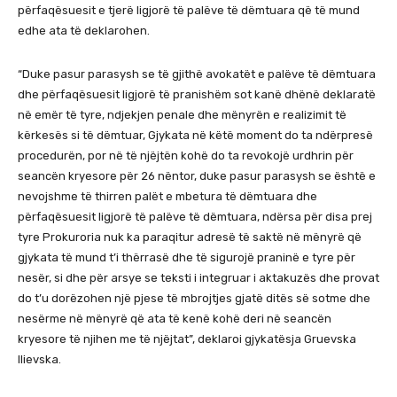
përfaqësuesit e tjerë ligjorë të palëve të dëmtuara që të mund
edhe ata të deklarohen.
“Duke pasur parasysh se të gjithë avokatët e palëve të dëmtuara
dhe përfaqësuesit ligjorë të pranishëm sot kanë dhënë deklaratë
në emër të tyre, ndjekjen penale dhe mënyrën e realizimit të
kërkesës si të dëmtuar, Gjykata në këtë moment do ta ndërpresë
procedurën, por në të njëjtën kohë do ta revokojë urdhrin për
seancën kryesore për 26 nëntor, duke pasur parasysh se është e
nevojshme të thirren palët e mbetura të dëmtuara dhe
përfaqësuesit ligjorë të palëve të dëmtuara, ndërsa për disa prej
tyre Prokuroria nuk ka paraqitur adresë të saktë në mënyrë që
gjykata të mund t’i thërrasë dhe të sigurojë praninë e tyre për
nesër, si dhe për arsye se teksti i integruar i aktakuzës dhe provat
do t’u dorëzohen një pjese të mbrojtjes gjatë ditës së sotme dhe
nesërme në mënyrë që ata të kenë kohë deri në seancën
kryesore të njihen me të njëjtat”, deklaroi gjykatësja Gruevska
Ilievska.