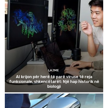
LAJME
AI krijon për herë të parë viruse të reja
funksionale, shkencëtarët: Një hap historik në
biologji