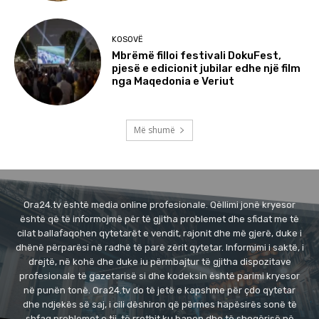
KOSOVË
Mbrëmë filloi festivali DokuFest,
pjesë e edicionit jubilar edhe një film
nga Maqedonia e Veriut
Më shumë
Ora24.tv është media online profesionale. Qëllimi jonë kryesor
është që të informojmë për të gjitha problemet dhe sfidat me të
cilat ballafaqohen qytetarët e vendit, rajonit dhe më gjerë, duke i
dhënë përparësi në radhë të parë zërit qytetar. Informimi i saktë, i
drejtë, në kohë dhe duke iu përmbajtur të gjitha dispozitave
profesionale të gazetarisë si dhe kodeksin është parimi kryesor
në punën tonë. Ora24.tv do të jetë e kapshme për çdo qytetar
dhe ndjekës së saj, i cili dëshiron që përmes hapësirës sonë të
shfaq problemet e tij, të rrethit ku banon dhe të shoqërisë në