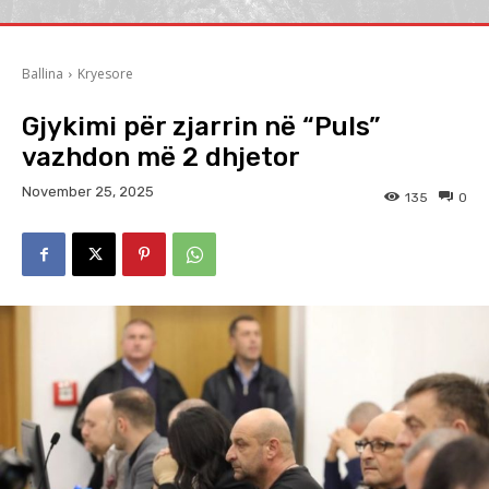
Ballina
Kryesore
Gjykimi për zjarrin në “Puls”
vazhdon më 2 dhjetor
November 25, 2025
135
0