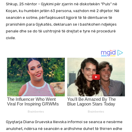
Shkup, 25 nëntor – Gjykimi për zjarrin në diskotekën “Puls” në
Koçan, ku humbën jetën 63 persona, vazhdon më 2 dhjetor. Në
seancën e sotme, përfaqësuesit ligjorë të të dëmtuarve të
pranishëm para Gjykatës, deklaruan se i bashkohen ndjekjes
penale dhe se do të ushtrojnë të drejtat e tyre në procedurë
civile.
Gjyqtarja Diana Gruevska Ilievska informoi se seanca e nesërme
anulohet, ndërsa në seancën e ardhshme duhet të thirren edhe