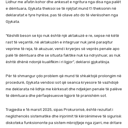
Lidhur me afatin kohor dhe ankesat e ngritura nga disa nga palët
e dëmtuara, Gjykata theksoi se të njëjtat mund t’i theksonin në
deklaratat e tyre hyrëse, pas të cilave ato do të vlerësohen nga
Gjykata.
“Këshilli beson se kjo nuk është një aktakuzë e re, sepse në këtë
rast të veçantë, në aktakuzën e integruar nuk janë paraqitur
veprime të reja, të akuzuar, vend i kryerjes së veprës penale apo
palë të dëmtuara dhe se situata faktike nuk ka ndryshuar, as nuk
është dhënë ndonjë kualifikim i ri ligjor”, deklaroi gjykatësja.
Për të shmangur çdo problem që mund të shkaktojë prolongim në
procedurë, Gjykata vendosi sot që seanca kryesore të vazhdojë
me deklarata në lidhje me kërkesat dhe ndjekjen penale të palëve
të dëmtuara dhe përfaqësuesve ligjorë të pranishëm sot.
Tragjedia e 16 marsit 2025, sipas Prokurorisë, është rezultat i
neglizhencës sistematike dhe injorimit të kërcënimeve të sigurisë:
diskoteka funksiononte pa sistem mbrojtjeje nga zjarri, me dritare