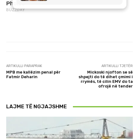
ARTIKULLI PARAPRAK
ARTIKULLI TJETËR
MPB me kallëzim penal për
Mickoski njofton se së
Fatmir Deharin
shpejti do të dihet çmimi i
rrymës, të cilin EMV do ta
ofrojë në tender
LAJME TË NGJAJSHME