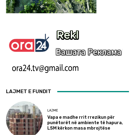
LAJMET E FUNDIT
LAJME
Vapa e madhe rrit rrezikun për
punëtorët në ambiente të hapura,
LSM kërkon masa mbrojtëse