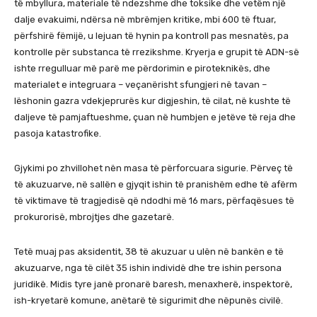
të mbyllura, materiale të ndezshme dhe toksike dhe vetëm një
dalje evakuimi, ndërsa në mbrëmjen kritike, mbi 600 të ftuar,
përfshirë fëmijë, u lejuan të hynin pa kontroll pas mesnatës, pa
kontrolle për substanca të rrezikshme. Kryerja e grupit të ADN-së
ishte rregulluar më parë me përdorimin e piroteknikës, dhe
materialet e integruara – veçanërisht sfungjeri në tavan –
lëshonin gazra vdekjeprurës kur digjeshin, të cilat, në kushte të
daljeve të pamjaftueshme, çuan në humbjen e jetëve të reja dhe
pasoja katastrofike.
Gjykimi po zhvillohet nën masa të përforcuara sigurie. Përveç të
të akuzuarve, në sallën e gjyqit ishin të pranishëm edhe të afërm
të viktimave të tragjedisë që ndodhi më 16 mars, përfaqësues të
prokurorisë, mbrojtjes dhe gazetarë.
Tetë muaj pas aksidentit, 38 të akuzuar u ulën në bankën e të
akuzuarve, nga të cilët 35 ishin individë dhe tre ishin persona
juridikë. Midis tyre janë pronarë baresh, menaxherë, inspektorë,
ish-kryetarë komune, anëtarë të sigurimit dhe nëpunës civilë.