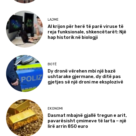
LAJME
AI krijon për herë të parë viruse të
reja funksionale, shkencëtarët: Një
hap historik në biologji
BOTË
Dy dronë vërehen mbi një bazë
ushtarake gjermane, dy ditë pas
gjetjes së një droni me eksplozivë
EKONOMI
Dasmat mbajnë gjallë tregun e arit,
pavarësisht çmimeve të larta – një
lirë arrin 850 euro