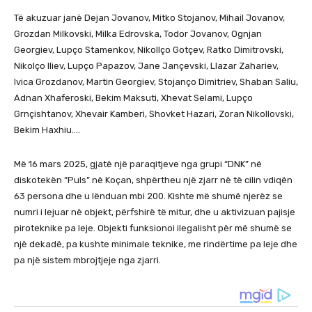
Të akuzuar janë Dejan Jovanov, Mitko Stojanov, Mihail Jovanov,
Grozdan Milkovski, Milka Edrovska, Todor Jovanov, Ognjan
Georgiev, Lupço Stamenkov, Nikollço Gotçev, Ratko Dimitrovski,
Nikolço Iliev, Lupço Papazov, Jane Jançevski, Llazar Zahariev,
Ivica Grozdanov, Martin Georgiev, Stojanço Dimitriev, Shaban Saliu,
Adnan Xhaferoski, Bekim Maksuti, Xhevat Selami, Lupço
Grnçishtanov, Xhevair Kamberi, Shovket Hazari, Zoran Nikollovski,
Bekim Haxhiu….
Më 16 mars 2025, gjatë një paraqitjeve nga grupi “DNK” në
diskotekën “Puls” në Koçan, shpërtheu një zjarr në të cilin vdiqën
63 persona dhe u lënduan mbi 200. Kishte më shumë njerëz se
numri i lejuar në objekt, përfshirë të mitur, dhe u aktivizuan pajisje
piroteknike pa leje. Objekti funksionoi ilegalisht për më shumë se
një dekadë, pa kushte minimale teknike, me rindërtime pa leje dhe
pa një sistem mbrojtjeje nga zjarri.