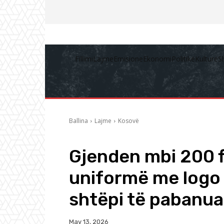
Fillimi
Lajme
Emisione
Ekonomi
Politikë
Kulturë
S
Ballina
Lajme
Kosovë
Gjenden mbi 200 f
uniformë me logo 
shtëpi të pabanua
May 13, 2026