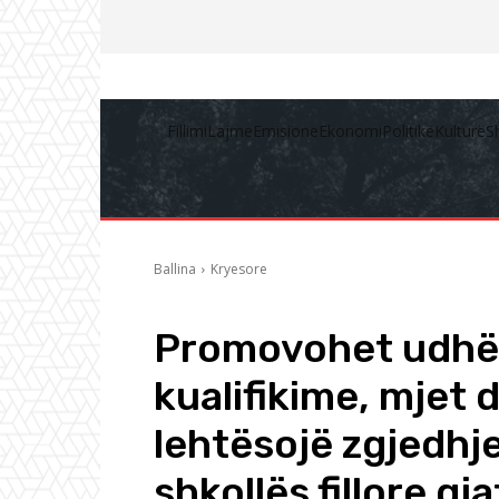
Fillimi
Lajme
Emisione
Ekonomi
Politikë
Kulturë
S
Ballina
Kryesore
Promovohet udhëz
kualifikime, mjet dig
lehtësojë zgjedhj
shkollës fillore gj