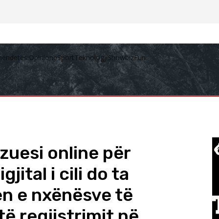
hëndetësi
Opinione
Sport
Teknologji
Showbiz
Fun
uesi online për
jital i cili do ta
en e nxënësve të
atë regjistrimit në