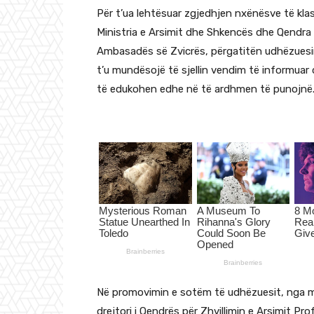
Për t’ua lehtësuar zgjedhjen nxënësve të kla
Ministria e Arsimit dhe Shkencës dhe Qendra 
Ambasadës së Zvicrës, përgatitën udhëzuesin onl
t’u mundësojë të sjellin vendim të informuar 
të edukohen edhe në të ardhmen të punojnë
Në promovimin e sotëm të udhëzuesit, nga m
drejtori i Qendrës për Zhvillimin e Arsimit P