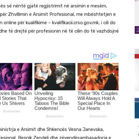
sës së nëntë gjatë regjistrimit në arsimin e mesëm,
për Zhvillimin e Arsimit Profesional, me mbështetjen e
ine për kualifikime – kvalifikacii.crso.gov.mk, i cili do
dhe të drejtë për profesionin në të cilin do të vazhdojnë
.
inistrja e Arsimit dhe Shkencës Vesna Janevska,
rofesional, Besnik Zendeli dhe zëvendësambasadorja e