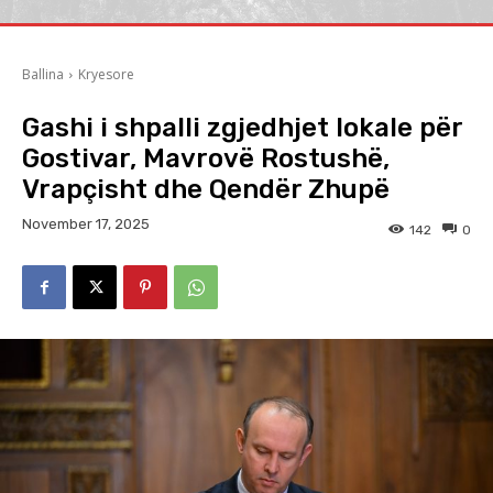
Ballina
Kryesore
Gashi i shpalli zgjedhjet lokale për
Gostivar, Mavrovë Rostushë,
Vrapçisht dhe Qendër Zhupë
November 17, 2025
142
0