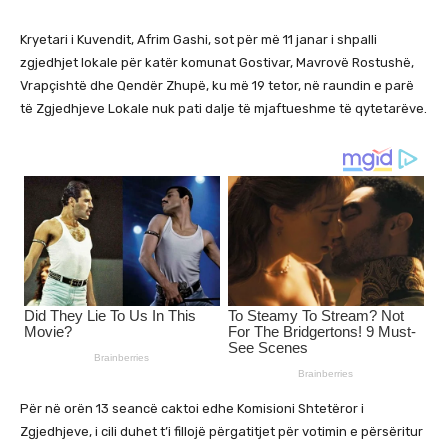
Kryetari i Kuvendit, Afrim Gashi, sot për më 11 janar i shpalli
zgjedhjet lokale për katër komunat Gostivar, Mavrovë Rostushë,
Vrapçishtë dhe Qendër Zhupë, ku më 19 tetor, në raundin e parë
të Zgjedhjeve Lokale nuk pati dalje të mjaftueshme të qytetarëve.
Për në orën 13 seancë caktoi edhe Komisioni Shtetëror i
Zgjedhjeve, i cili duhet t’i fillojë përgatitjet për votimin e përsëritur