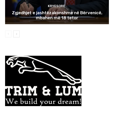
KRYESORE
Zgjedhjet e jashtëzakonshme në Bërvenicë,
mbahen më 18 tetor