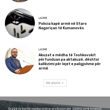
LAJME
Policia kapë armë në Staro
Nagoriçan të Kumanovës
LAJME
Akuzat e mëdha të Toshkovskit
përfunduan pa aktakuzë, dështoi
kallëzimi për lejet e paligjshme për
armë
Më shumë
Ora24.tv është media online profesionale. Qëllimi jonë kryesor