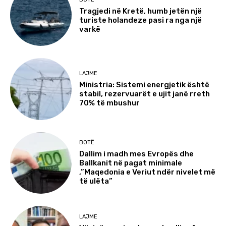
Tragjedi në Kretë, humb jetën një
turiste holandeze pasi ra nga një
varkë
LAJME
Ministria: Sistemi energjetik është
stabil, rezervuarët e ujit janë rreth
70% të mbushur
BOTË
Dallim i madh mes Evropës dhe
Ballkanit në pagat minimale
,”Maqedonia e Veriut ndër nivelet më
të ulëta”
LAJME