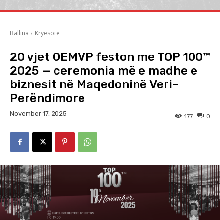
Ballina
Kryesore
20 vjet OEMVP feston me TOP 100™
2025 — ceremonia më e madhe e
biznesit në Maqedoninë Veri-
Perëndimore
November 17, 2025
177
0