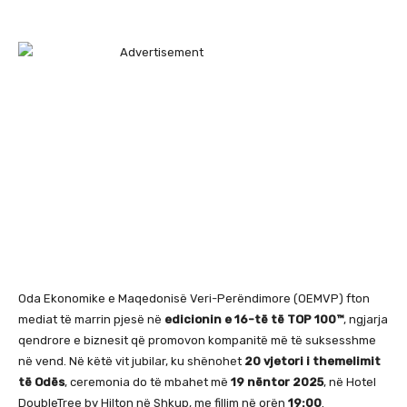
Oda Ekonomike e Maqedonisë Veri-Perëndimore (OEMVP) fton
mediat të marrin pjesë në
edicionin e 16-të të TOP 100™
, ngjarja
qendrore e biznesit që promovon kompanitë më të suksesshme
në vend. Në këtë vit jubilar, ku shënohet
20 vjetori i themelimit
të Odës
, ceremonia do të mbahet më
19 nëntor 2025
, në Hotel
DoubleTree by Hilton në Shkup, me fillim në orën
19:00
.