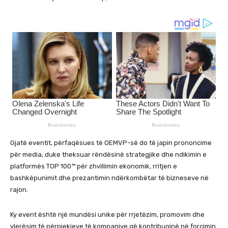
Gjatë eventit, përfaqësues të OEMVP-së do të japin prononcime
për media, duke theksuar rëndësinë strategjike dhe ndikimin e
platformës TOP 100™ për zhvillimin ekonomik, rritjen e
bashkëpunimit dhe prezantimin ndërkombëtar të bizneseve në
rajon.
Ky event është një mundësi unike për rrjetëzim, promovim dhe
vlerësim të përpjekjeve të kompanive që kontribuojnë në forcimin