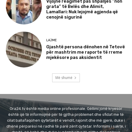
Vijojnë reagimet pas shpalljes “non
grata” të Belës dhe Alimit,
Lamallari: Nuk lejojmë agjenda që
cenojnë sigurinë
LAJME
Gjashtë persona dënohen në Tetovë
për mashtrim me raporte të rreme
mjekësore pas aksidentit
Më shumë
Ora24.tv është media online profesionale. Qëllimi jonë kryesor
është që të informojmë për të gjitha problemet dhe sfidat me të
cilat ballafaqohen qytetarët e vendit, rajonit dhe më gjerë, duke i
dhënë përparësi në radhë të parë zërit qytetar. Informimi i saktë, i