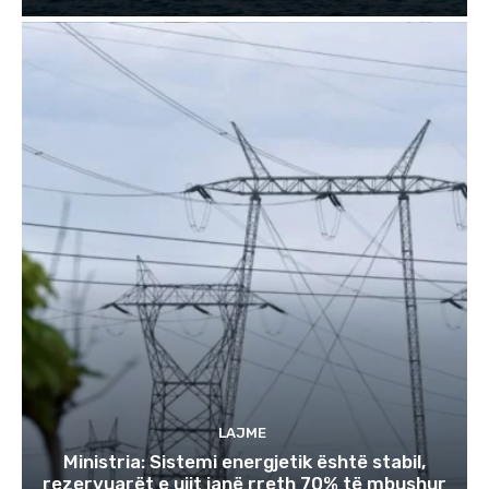
LAJME
Ministria: Sistemi energjetik është stabil,
rezervuarët e ujit janë rreth 70% të mbushur