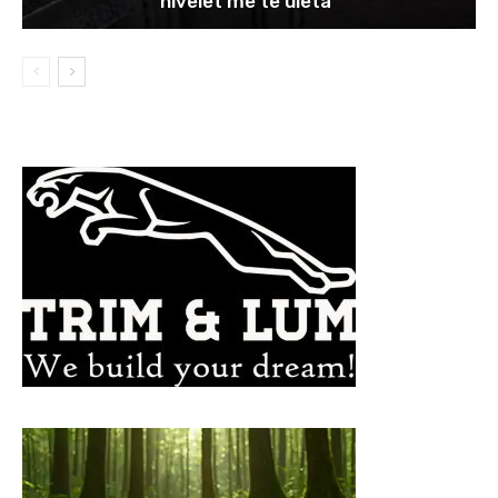
nivelet më të ulëta”